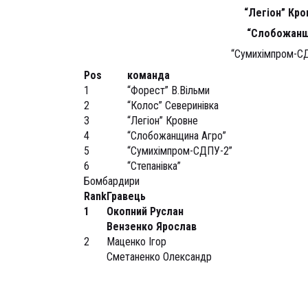
“Легіон” Кр
“Слобожанщ
“Сумихімпром-СД
Pos
команда
1
“Форест” В.Вільми
2
“Колос” Северинівка
3
“Легіон” Кровне
4
“Слобожанщина Агро”
5
“Сумихімпром-СДПУ-2”
6
“Степанівка”
Бомбардири
Rank
Гравець
1
Окопний Руслан
Вензенко Ярослав
2
Маценко Ігор
Сметаненко Олександр