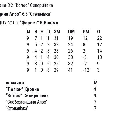
овне
3:2 “Колос” Северинівка
ина Агро”
6:5 “Степанівка”
ПУ-2” 0:2
“Форест” В.Вільми
М
В
Н
П
ЗМ
ПМ
РМ
О
9
7
1
1
31
19
12
22
9
5
2
2
32
24
8
17
9
4
2
3
28
26
2
14
9
4
1
4
30
33
-3
13
9
3
0
6
25
32
-7
9
9
1
0
8
29
41
-12
3
команда
М
“Легіон” Кровне
9
“Колос” Северинівка
9
“Слобожанщина Агро”
7
“Степанівка”
7