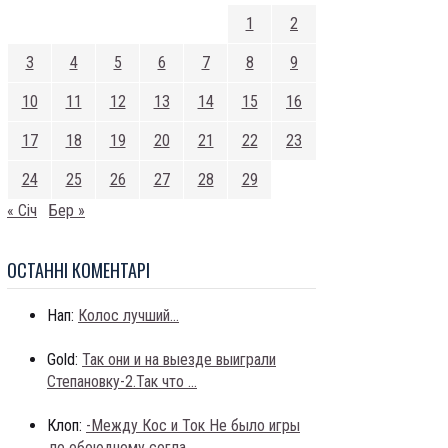
1
2
3
4
5
6
7
8
9
10
11
12
13
14
15
16
17
18
19
20
21
22
23
24
25
26
27
28
29
« Січ
Бер »
ОСТАННI КОМЕНТАРI
Нап:
Колос лучший...
Gold:
Так они и на выезде выиграли
Степановку-2.Так что ...
Клоп:
-Между Кос и Ток Не было игры
,по обоюдному согла...