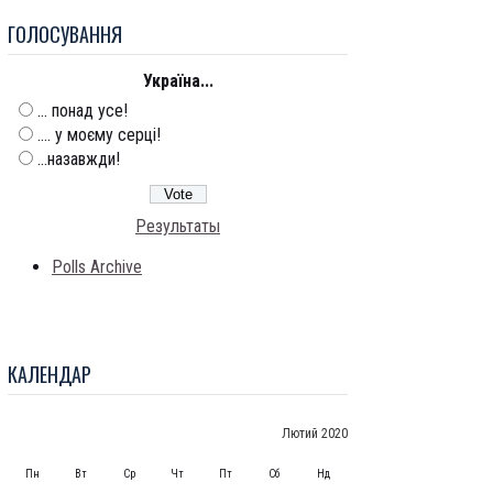
ГОЛОСУВАННЯ
Україна...
... понад усе!
.... у моєму серці!
...назавжди!
Результаты
Polls Archive
КАЛЕНДАР
Лютий 2020
Пн
Вт
Ср
Чт
Пт
Сб
Нд