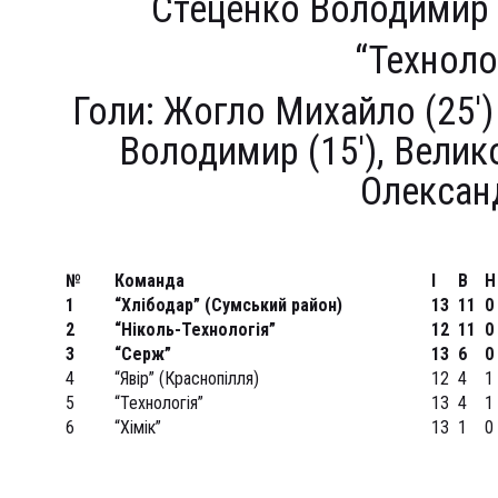
Стеценко Володимир (
“Техноло
Голи: Жогло Михайло (25′) –
Володимир (15′), Велико
Олександр
№
Команда
І
В
Н
1
“Хлібодар” (Сумський район)
13
11
0
2
“Ніколь-Технологія”
12
11
0
3
“Серж”
13
6
0
4
“Явір” (Краснопілля)
12
4
1
5
“Технологія”
13
4
1
6
“Хімік”
13
1
0