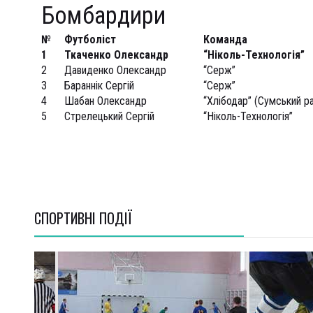
Бомбардири
№
Футболіст
Команда
1
Ткаченко Олександр
“Ніколь-Технологія”
2
Давиденко Олександр
“Серж”
3
Бараннік Сергій
“Серж”
4
Шабан Олександр
“Хлібодар” (Сумський р
5
Стрелецький Сергій
“Ніколь-Технологія”
СПОРТИВНI ПОДІЇ