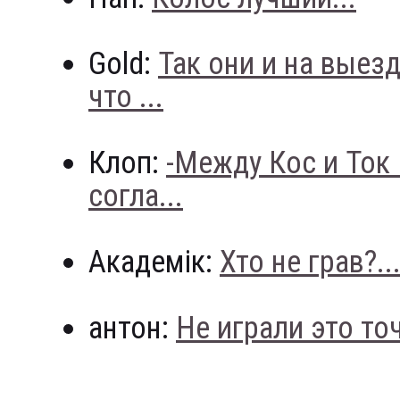
Gold:
Так они и на выез
что ...
Клоп:
-Между Кос и Ток
согла...
Академік:
Хто не грав?..
антон:
Не играли это точн