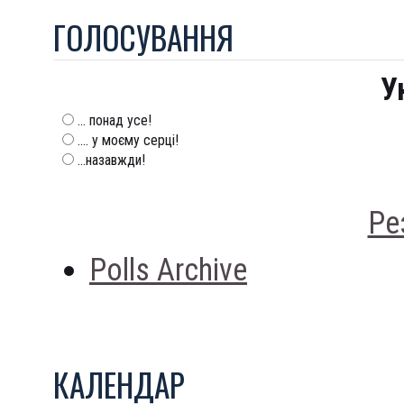
ГОЛОСУВАННЯ
У
... понад усе!
.... у моєму серці!
...назавжди!
Ре
Polls Archive
КАЛЕНДАР