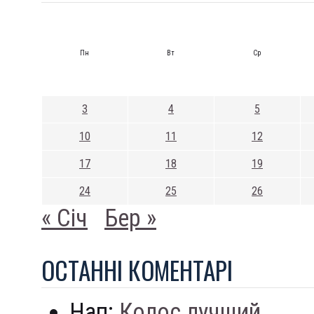
Пн
Вт
Ср
3
4
5
10
11
12
17
18
19
24
25
26
« Січ
Бер »
ОСТАННI КОМЕНТАРI
Нап:
Колос лучший...