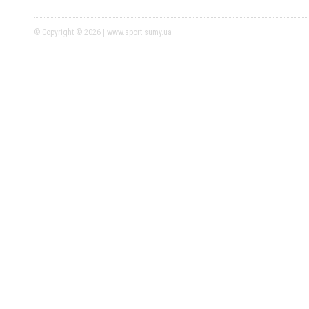
© Copyright © 2026 | www.sport.sumy.ua