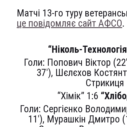
Матчі 13-го туру ветерансь
це повідомляє сайт АФСО
.
“Ніколь-Технологі
Голи: Попович Віктор (22′,
37′), Шєлєхов Костянти
Стрикиця 
“Хімік” 1:6
“Хліб
Голи: Сергієнко Володимир
11′), Мурашкін Дмитро (1