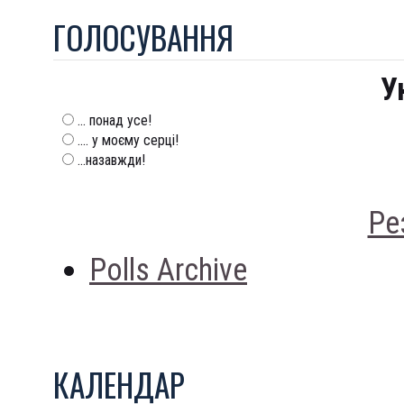
ГОЛОСУВАННЯ
У
... понад усе!
.... у моєму серці!
...назавжди!
Ре
Polls Archive
КАЛЕНДАР