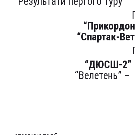
Результати пергого туру
“Прикордон
“Спартак-Вет
“ДЮСШ-2”
“Велетень” –