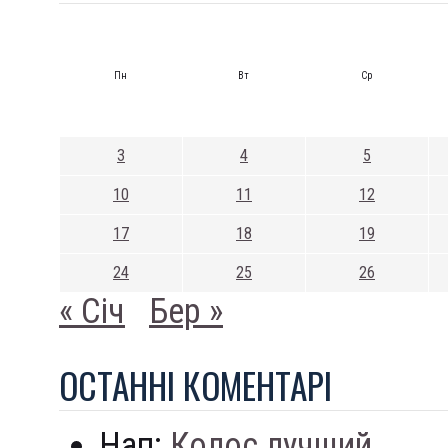
Пн
Вт
Ср
3
4
5
10
11
12
17
18
19
24
25
26
« Січ
Бер »
ОСТАННI КОМЕНТАРI
Нап:
Колос лучший...