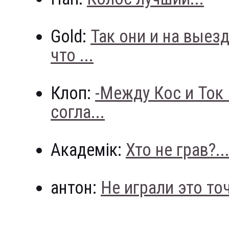
Gold:
Так они и на выез
что ...
Клоп:
-Между Кос и Ток
согла...
Академік:
Хто не грав?..
антон:
Не играли это точн