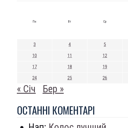
Пн
Вт
Ср
3
4
5
10
11
12
17
18
19
24
25
26
« Січ
Бер »
ОСТАННI КОМЕНТАРI
Нап:
Колос лучший...