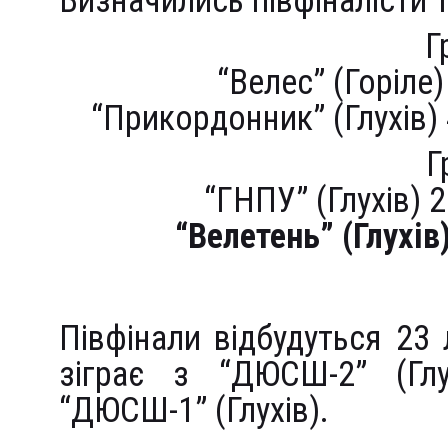
Визначились півфіналісти т
Г
“Велес” (Горіле)
“Прикордонник” (Глухів) 
Г
“ГНПУ” (Глухів) 
“Велетень” (Глухів
Півфінали відбудуться 23 
зіграє з “ДЮСШ-2” (Глух
“ДЮСШ-1” (Глухів).