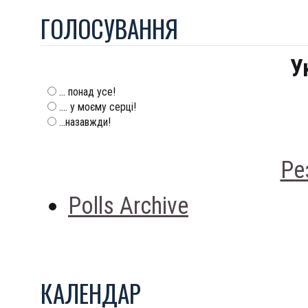
ГОЛОСУВАННЯ
У
... понад усе!
.... у моєму серці!
...назавжди!
Ре
Polls Archive
КАЛЕНДАР