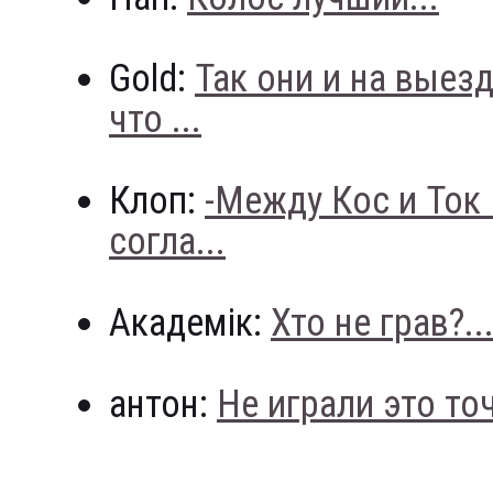
Gold:
Так они и на выез
что ...
Клоп:
-Между Кос и Ток
согла...
Академік:
Хто не грав?..
антон:
Не играли это точн