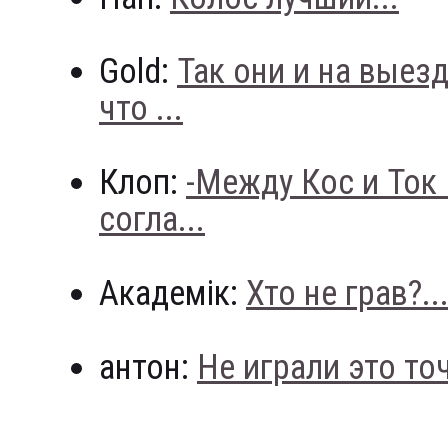
Gold:
Так они и на выез
что ...
Клоп:
-Между Кос и Ток
согла...
Академік:
Хто не грав?..
антон:
Не играли это точн