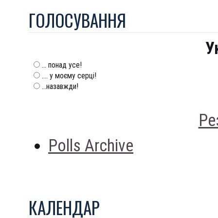
ГОЛОСУВАННЯ
У
... понад усе!
.... у моєму серці!
...назавжди!
Ре
Polls Archive
КАЛЕНДАР