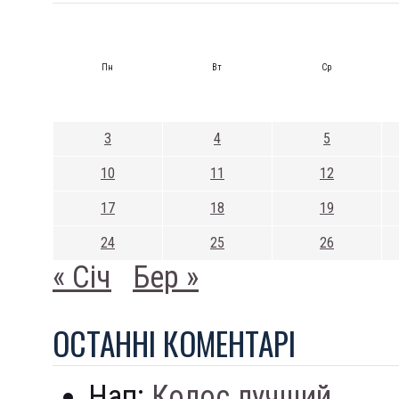
Пн
Вт
Ср
3
4
5
10
11
12
17
18
19
24
25
26
« Січ
Бер »
ОСТАННI КОМЕНТАРI
Нап:
Колос лучший...