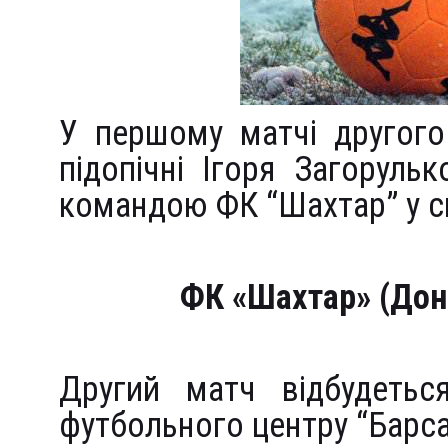
У першому матчі другог
підопічні Ігоря Загоруль
командою ФК “Шахтар” у 
ФК «Шахтар» (Дон
Другий матч відбудетьс
футбольного центру “Барса