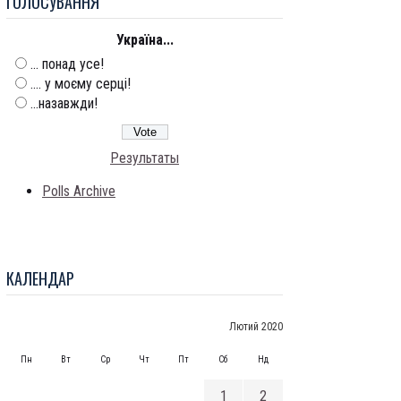
ГОЛОСУВАННЯ
Україна...
... понад усе!
.... у моєму серці!
...назавжди!
Результаты
Polls Archive
КАЛЕНДАР
Лютий 2020
Пн
Вт
Ср
Чт
Пт
Сб
Нд
1
2