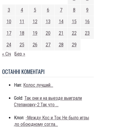
3
4
5
6
7
8
9
10
11
12
13
14
15
16
17
18
19
20
21
22
23
24
25
26
27
28
29
« Січ
Бер »
ОСТАННI КОМЕНТАРI
Нап:
Колос лучший...
Gold:
Так они и на выезде выиграли
Степановку-2.Так что ...
Клоп:
-Между Кос и Ток Не было игры
,по обоюдному согла...