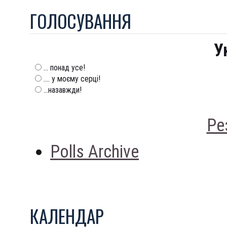
ГОЛОСУВАННЯ
У
... понад усе!
.... у моєму серці!
...назавжди!
Ре
Polls Archive
КАЛЕНДАР