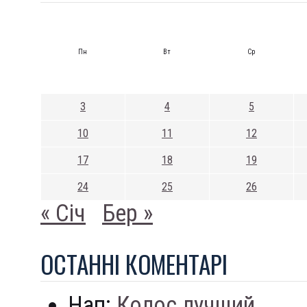
Пн
Вт
Ср
3
4
5
10
11
12
17
18
19
24
25
26
« Січ
Бер »
ОСТАННI КОМЕНТАРI
Нап:
Колос лучший...