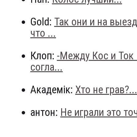
Gold:
Так они и на выез
что ...
Клоп:
-Между Кос и Ток
согла...
Академік:
Хто не грав?..
антон:
Не играли это точн