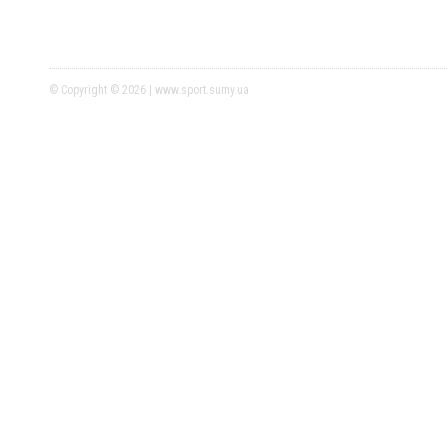
© Copyright © 2026 | www.sport.sumy.ua