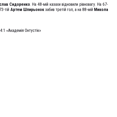
слав
Сидоренко
. На 48-мій казахи відновили рівновагу. На 67-
73-тій
Артем
Шпирьонок
забив третій гол, а на 88-мій
Микола
4:1 «Академія Онтустік»