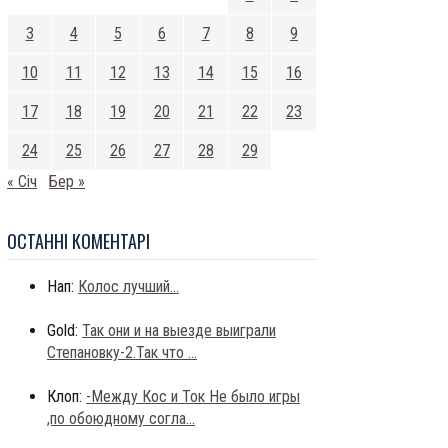
3
4
5
6
7
8
9
10
11
12
13
14
15
16
17
18
19
20
21
22
23
24
25
26
27
28
29
« Січ
Бер »
ОСТАННI КОМЕНТАРI
Нап:
Колос лучший...
Gold:
Так они и на выезде выиграли
Степановку-2.Так что ...
Клоп:
-Между Кос и Ток Не было игры
,по обоюдному согла...