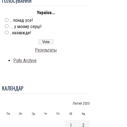
ГОЛОСУВАННЯ
Україна...
... понад усе!
.... у моєму серці!
...назавжди!
Результаты
Polls Archive
КАЛЕНДАР
Лютий 2020
Пн
Вт
Ср
Чт
Пт
Сб
Нд
1
2