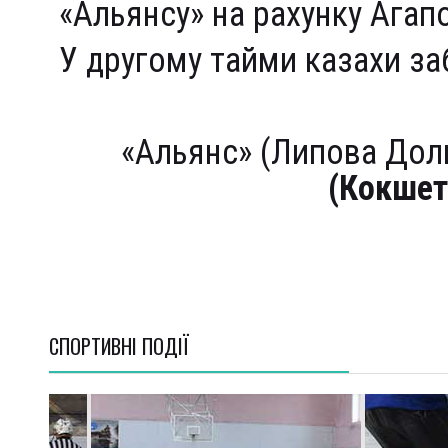
«Альянсу» на рахунку Агап
У другому тайми казахи з
«Альянс» (Липова Доли
(Кокшет
СПОРТИВНI ПОДІЇ