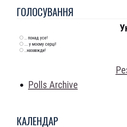
ГОЛОСУВАННЯ
У
... понад усе!
.... у моєму серці!
...назавжди!
Ре
Polls Archive
КАЛЕНДАР