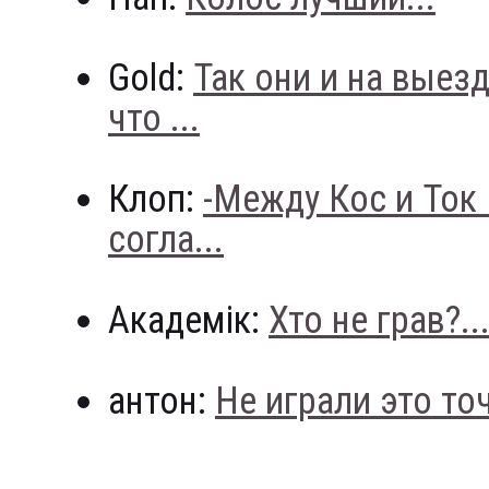
Gold:
Так они и на выез
что ...
Клоп:
-Между Кос и Ток
согла...
Академік:
Хто не грав?..
антон:
Не играли это точн