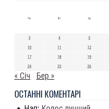
Пн
Вт
Ср
3
4
5
10
11
12
17
18
19
24
25
26
« Січ
Бер »
ОСТАННI КОМЕНТАРI
Нап:
Колос лучший...