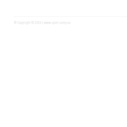
© Copyright © 2026 | www.sport.sumy.ua