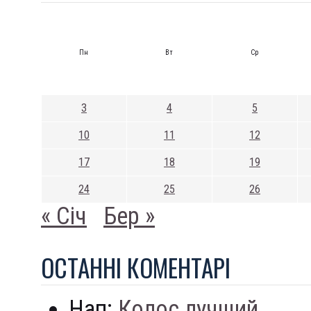
Пн
Вт
Ср
3
4
5
10
11
12
17
18
19
24
25
26
« Січ
Бер »
ОСТАННI КОМЕНТАРI
Нап:
Колос лучший...