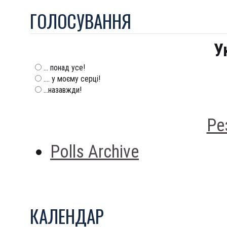
ГОЛОСУВАННЯ
У
... понад усе!
.... у моєму серці!
...назавжди!
Ре
Polls Archive
КАЛЕНДАР