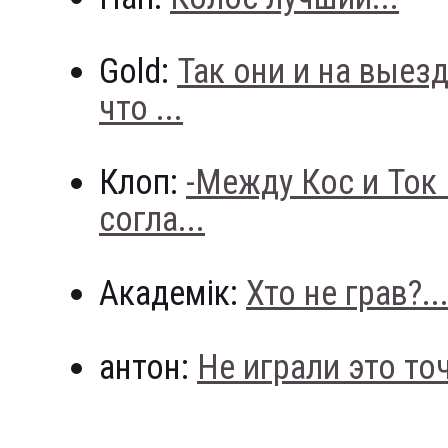
Gold:
Так они и на выез
что ...
Клоп:
-Между Кос и Ток
согла...
Академік:
Хто не грав?..
антон:
Не играли это точн