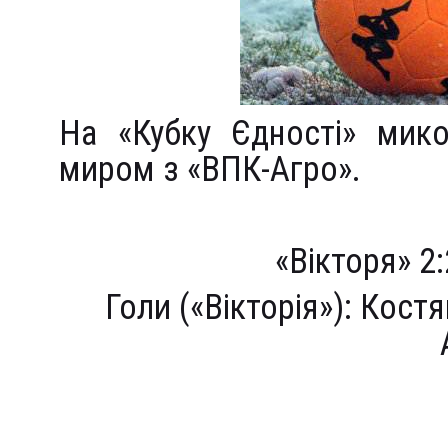
На «Кубку Єдності» мико
миром з «ВПК-Агро».
«Вікторя» 2:
Голи («Вікторія»): Кост