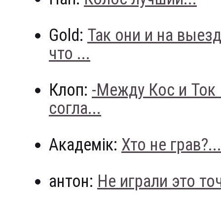
Gold:
Так они и на выез
что ...
Клоп:
-Между Кос и Ток
согла...
Академік:
Хто не грав?..
антон:
Не играли это точн