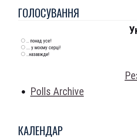
ГОЛОСУВАННЯ
У
... понад усе!
.... у моєму серці!
...назавжди!
Ре
Polls Archive
КАЛЕНДАР