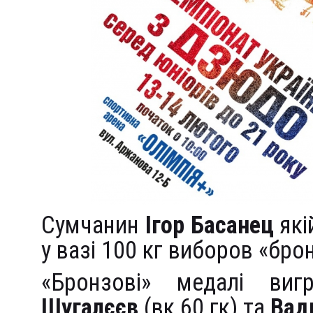
Сумчанин
Ігор Басанец
які
у вазі 100 кг виборов «бро
«Бронзові» медалі ви
Шугалєєв
(вк 60 гк) та
Вад