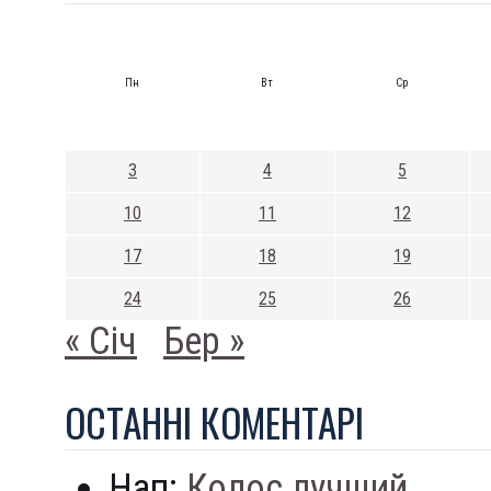
Пн
Вт
Ср
3
4
5
10
11
12
17
18
19
24
25
26
« Січ
Бер »
ОСТАННI КОМЕНТАРI
Нап:
Колос лучший...