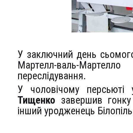
У заключний день сьомого
Мартелл-валь-Мартел
переслідування.
У чоловічому персьюті
Тищенко
завершив гонку
інший уродженець Білопіл