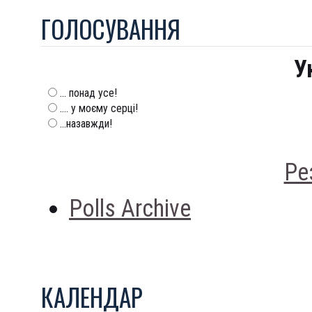
ГОЛОСУВАННЯ
У
... понад усе!
.... у моєму серці!
...назавжди!
Ре
Polls Archive
КАЛЕНДАР