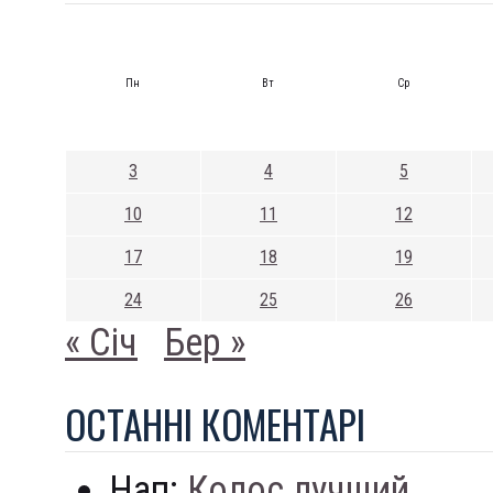
Пн
Вт
Ср
3
4
5
10
11
12
17
18
19
24
25
26
« Січ
Бер »
ОСТАННI КОМЕНТАРI
Нап:
Колос лучший...