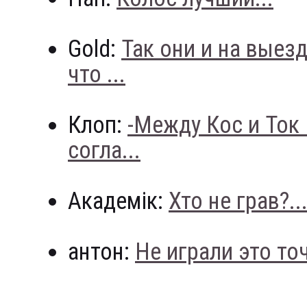
Gold:
Так они и на выез
что ...
Клоп:
-Между Кос и Ток
согла...
Академік:
Хто не грав?..
антон:
Не играли это точн