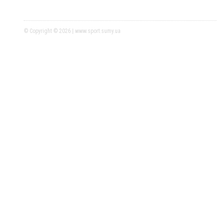
© Copyright © 2026 | www.sport.sumy.ua