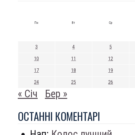
Пн
Вт
Ср
3
4
5
10
11
12
17
18
19
24
25
26
« Січ
Бер »
ОСТАННI КОМЕНТАРI
Нап:
Колос лучший...