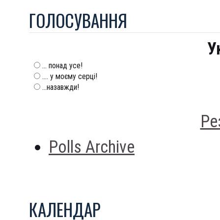
ГОЛОСУВАННЯ
У
... понад усе!
.... у моєму серці!
...назавжди!
Ре
Polls Archive
КАЛЕНДАР