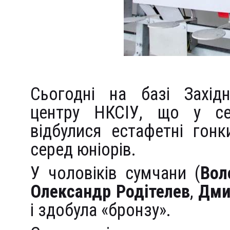
Сьогодні на базі Західн
центру НКСІУ, що у сел
відбулися естафетні гон
серед юніорів.
У чоловіків сумчани (
Вол
Олександр Родітелев
,
Дми
і здобула «бронзу».