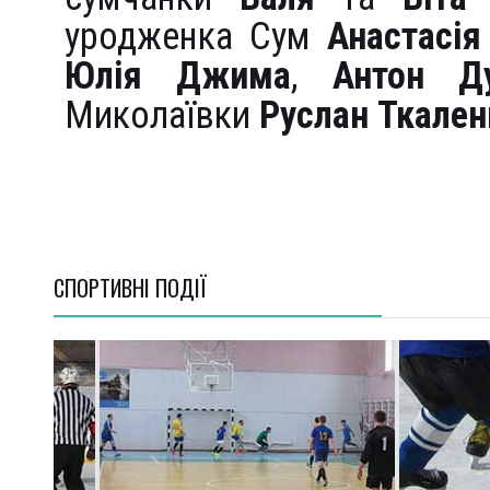
уродженка Сум
Анастасі
Юлія Джима
,
Антон Д
Миколаївки
Руслан Ткален
СПОРТИВНI ПОДІЇ