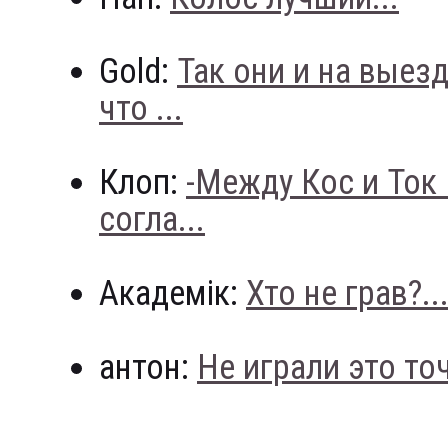
Gold:
Так они и на выез
что ...
Клоп:
-Между Кос и Ток
согла...
Академік:
Хто не грав?..
антон:
Не играли это точн