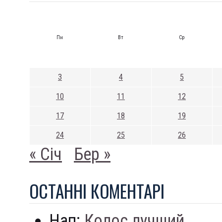
Пн
Вт
Ср
3
4
5
10
11
12
17
18
19
24
25
26
« Січ
Бер »
ОСТАННI КОМЕНТАРI
Нап:
Колос лучший...