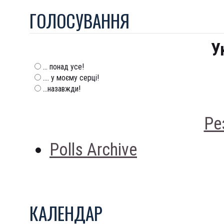
ГОЛОСУВАННЯ
У
... понад усе!
.... у моєму серці!
...назавжди!
Ре
Polls Archive
КАЛЕНДАР