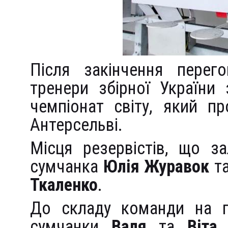
Після закінчення перег
тренери збірної України
чемпіонат світу, який пр
Антерсельві.
Місця резервістів, що з
сумчанка
Юлія Журавок
та
Ткаленко
.
До складу команди на г
сумчанки
Валя
та
Віта