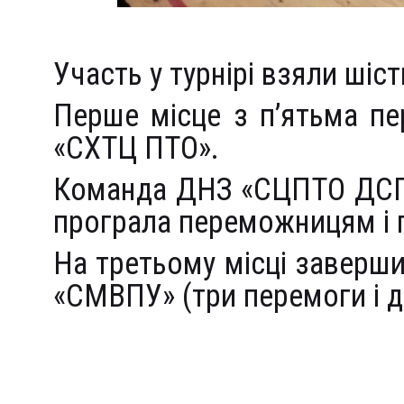
Участь у турнірі взяли шіс
Перше місце з п’ятьма п
«СХТЦ ПТО».
Команда ДНЗ «СЦПТО ДСП»
програла переможницям і п
На третьому місці заверши
«СМВПУ» (три перемоги і д