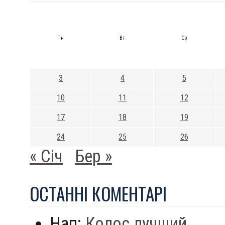
Пн
Вт
Ср
3
4
5
10
11
12
17
18
19
24
25
26
« Січ
Бер »
ОСТАННI КОМЕНТАРI
Нап:
Колос лучший...