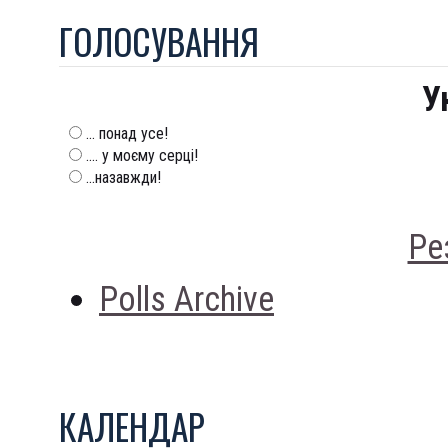
ГОЛОСУВАННЯ
У
... понад усе!
.... у моєму серці!
...назавжди!
Ре
Polls Archive
КАЛЕНДАР