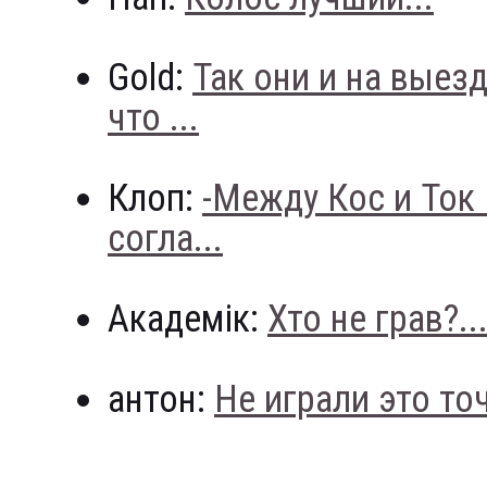
Gold:
Так они и на выез
что ...
Клоп:
-Между Кос и Ток
согла...
Академік:
Хто не грав?..
антон:
Не играли это точн