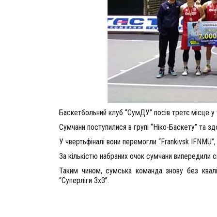
Баскетбольний клуб “СумДУ” посів третє місце у 
Сумчани поступилися в групі “Ніко-Баскету” та здо
У чвертьфіналі вони перемогли “Frankivsk IFNMU”,
За кількістю набраних очок сумчани випередили с
Таким чином, сумська команда знову без квалі
“Суперліги 3х3”.