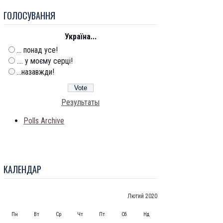
ГОЛОСУВАННЯ
Україна...
... понад усе!
.... у моєму серці!
...назавжди!
Результаты
Polls Archive
КАЛЕНДАР
Лютий 2020
Пн
Вт
Ср
Чт
Пт
Сб
Нд