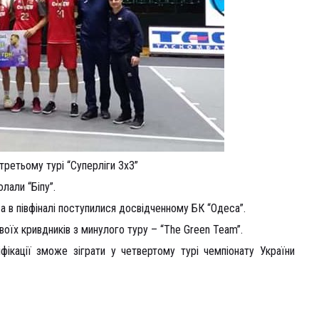
третьому турі “Суперліги 3х3”
лали “Біпу”.
 а в півфіналі поступилися досвідченному БК “Одеса”.
воїх кривдників з минулого туру – “The Green Team”.
фікації зможе зіграти у четвертому турі чемпіонату України