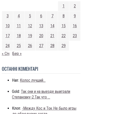
1
2
3
4
5
6
7
8
9
10
11
12
13
14
15
16
17
18
19
20
21
22
23
24
25
26
27
28
29
« Січ
Бер »
ОСТАННI КОМЕНТАРI
Нап:
Колос лучший...
Gold:
Так они и на выезде выиграли
Степановку-2.Так что ...
Клоп:
-Между Кос и Ток Не было игры
,по обоюдному согла...