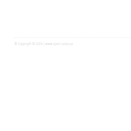
© Copyright © 2026 | www.sport.sumy.ua