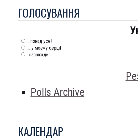
ГОЛОСУВАННЯ
У
... понад усе!
.... у моєму серці!
...назавжди!
Ре
Polls Archive
КАЛЕНДАР