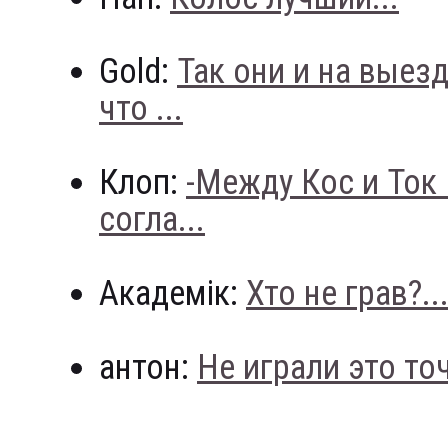
Gold:
Так они и на выез
что ...
Клоп:
-Между Кос и Ток
согла...
Академік:
Хто не грав?..
антон:
Не играли это точн