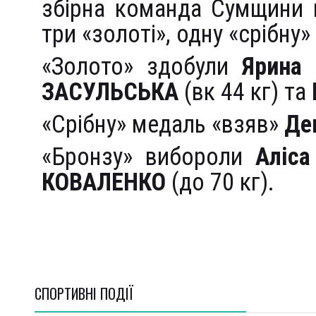
збірна команда Сумщини 
три «золоті», одну «срібну»
«Золото» здобули
Ярина
ЗАСУЛЬСЬКА
(вк 44 кг) та
«Срібну» медаль «взяв»
Де
«Бронзу» вибороли
Аліс
КОВАЛЕНКО
(до 70 кг).
СПОРТИВНI ПОДІЇ