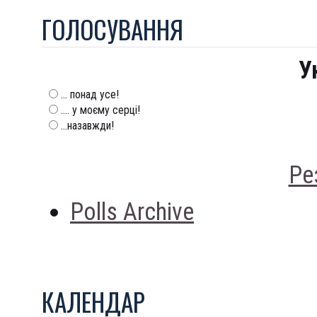
ГОЛОСУВАННЯ
У
... понад усе!
.... у моєму серці!
...назавжди!
Ре
Polls Archive
КАЛЕНДАР