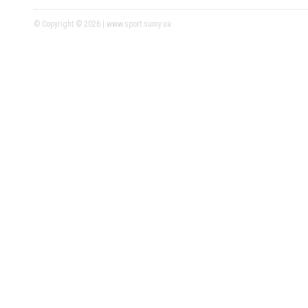
© Copyright © 2026 | www.sport.sumy.ua