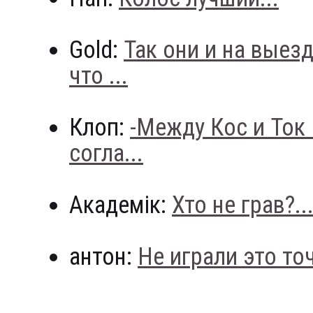
Gold:
Так они и на выез
что ...
Клоп:
-Между Кос и Ток
согла...
Академік:
Хто не грав?..
антон:
Не играли это точн