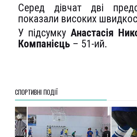
Серед дівчат дві предс
показали високих швидкос
У підсумку
Анастасія Ник
Компанієць
– 51-ий.
СПОРТИВНI ПОДІЇ