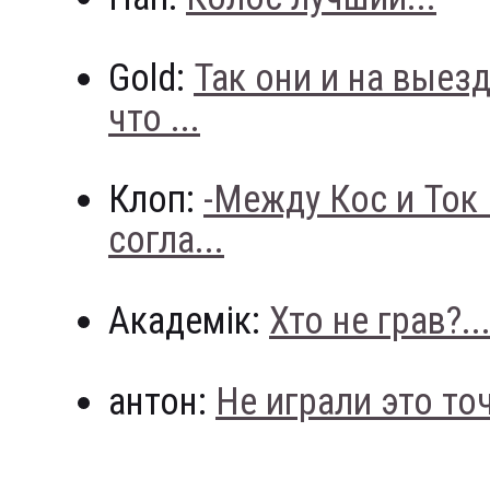
Gold:
Так они и на выез
что ...
Клоп:
-Между Кос и Ток
согла...
Академік:
Хто не грав?..
антон:
Не играли это точн