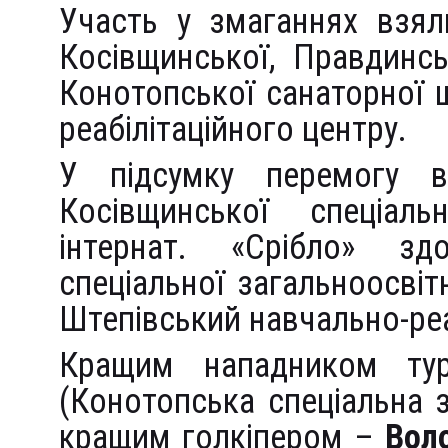
Участь у змаганнях взяли
Косівщинської, Правдинсь
Конотопської санаторної 
реабілітаційного центру.
У підсумку перемогу в
Косівщинської спеціаль
інтернат. «Срібло» зд
спеціальної загальноосвіт
Штепівський навчально-реа
Кращим нападником ту
(Конотопська спеціальна з
кращим голкіпером –
Вол