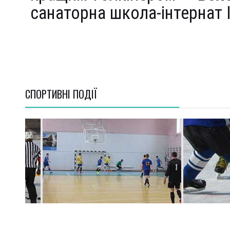
санаторна школа-інтернат І-
СПОРТИВНI ПОДІЇ