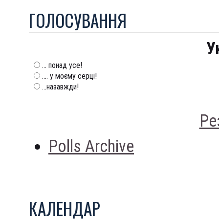
ГОЛОСУВАННЯ
У
... понад усе!
.... у моєму серці!
...назавжди!
Ре
Polls Archive
КАЛЕНДАР