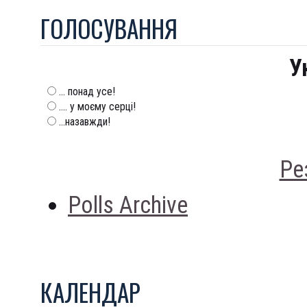
ГОЛОСУВАННЯ
У
... понад усе!
.... у моєму серці!
...назавжди!
Ре
Polls Archive
КАЛЕНДАР