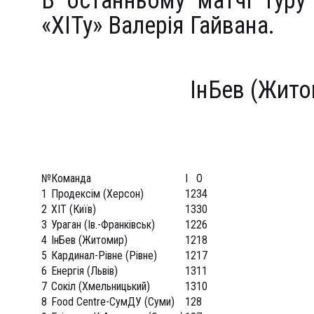
В останньому матчі туру
«ХІТу» Валерія Гайвана.
ІнБев (Жито
№
Команда
І
О
1
Продексім (Херсон)
12
34
2
ХІТ (Київ)
13
30
3
Ураган (Ів.-Франківськ)
12
26
4
ІнБев (Житомир)
12
18
5
Кардинал-Рівне (Рівне)
12
17
6
Енергія (Львів)
13
11
7
Сокіл (Хмельницький)
13
10
8
Food Centre-СумДУ (Суми)
12
8