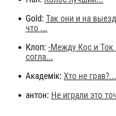
Gold:
Так они и на выез
что ...
Клоп:
-Между Кос и Ток
согла...
Академік:
Хто не грав?..
антон:
Не играли это точн