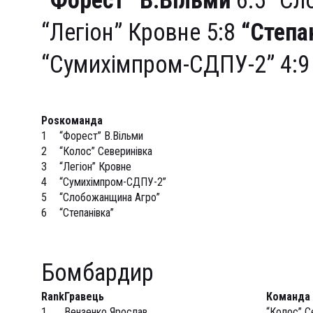
“Форест” В.Вільми
6:5 “Сл
“Легіон” Кровне 5:8
“Степа
“Сумихімпром-СДПУ-2” 4:
Pos
команда
1
“Форест” В.Вільми
2
“Колос” Северинівка
3
“Легіон” Кровне
4
“Сумихімпром-СДПУ-2”
5
“Слобожанщина Агро”
6
“Степанівка”
Бомбардир
Rank
Гравець
Команда
1
Вензенко Ярослав
“Колос” С