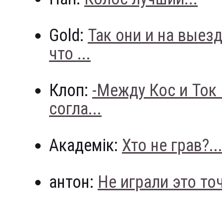
Gold:
Так они и на выез
что ...
Клоп:
-Между Кос и Ток
согла...
Академік:
Хто не грав?..
антон:
Не играли это точн