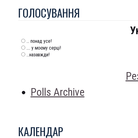
ГОЛОСУВАННЯ
У
... понад усе!
.... у моєму серці!
...назавжди!
Ре
Polls Archive
КАЛЕНДАР