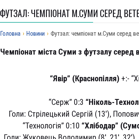
ФУТЗАЛ: ЧЕМПІОНАТ М.СУМИ СЕРЕД ВЕТЕ
Головна
›
Новини
›
Футзал: чемпіонат м.Суми серед ве
Чемп
іонат міста Суми з футзалу серед в
“Явір” (Краснопілля)
+:- “Х
“Серж” 0:3
“Ніколь-Технол
Голи: Стрілецький Сергій (13′), Попович
“Технологія” 0:10
“Хлібодар” (Сум
Голи: Жуковець Володимир (8′, 21′, 32′