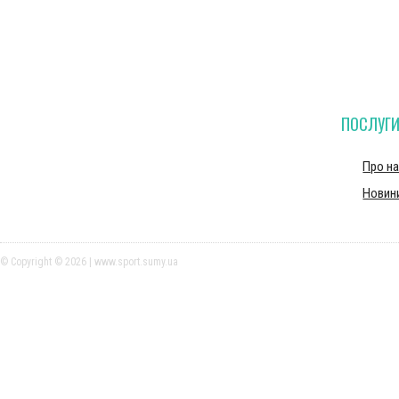
ПОСЛУГ
Про н
Новин
© Copyright © 2026 | www.sport.sumy.ua