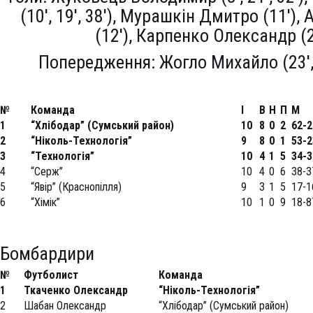
(10′, 19′, 38′), Мурашкін Дмитро (11′)
(12′), Карпенко Олександр (22
Попередження: Жогло Михайло (23′,
№
Команда
І
В
Н
П
М
1
“Хлібодар” (Сумський район)
10
8
0
2
62-2
2
“Ніколь-Технологія”
9
8
0
1
53-2
3
“Технологія”
10
4
1
5
34-3
4
“Серж”
10
4
0
6
38-3
5
“Явір” (Краснопілля)
9
3
1
5
17-1
6
“Хімік”
10
1
0
9
18-8
Бомбардири
№
Футболист
Команда
1
Ткаченко Олександр
“Ніколь-Технологія”
2
Шабан Олександр
“Хлібодар” (Сумський район)