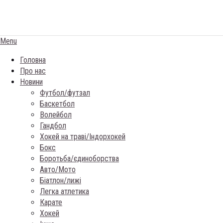
Menu
Головна
Про нас
Новини
Футбол/футзал
Баскетбол
Волейбол
Гандбол
Хокей на травi/Iндорхокей
Бокс
Боротьба/єдиноборства
Авто/Мото
Біатлон/лижі
Легка атлетика
Карате
Хокей