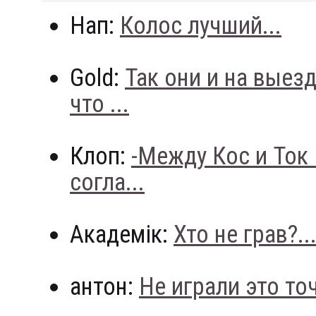
Нап:
Колос лучший...
Gold:
Так они и на выез
что ...
Клоп:
-Между Кос и Ток
согла...
Академік:
Хто не грав?..
антон:
Не играли это точн