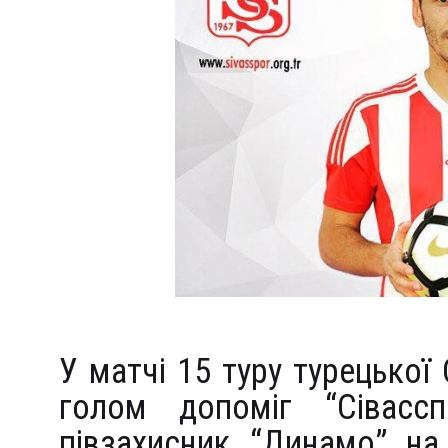
У матчі 15 туру турецько
голом допоміг “Сівассп
півзахисник “Динамо” на