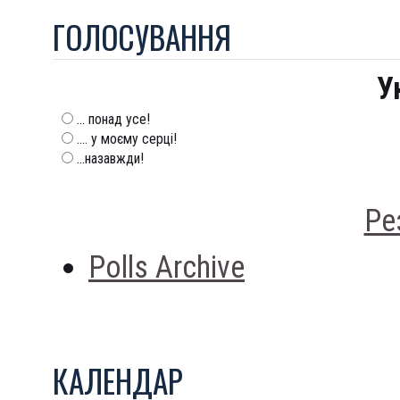
ГОЛОСУВАННЯ
У
... понад усе!
.... у моєму серці!
...назавжди!
Ре
Polls Archive
КАЛЕНДАР