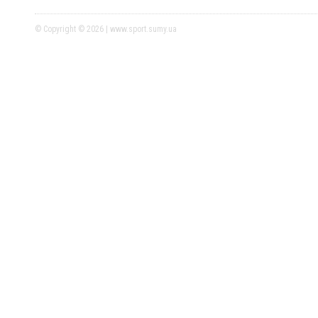
© Copyright © 2026 | www.sport.sumy.ua