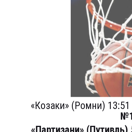
«Козаки» (Ромни) 13:51 (
№
«Партизани» (Путивль)
5