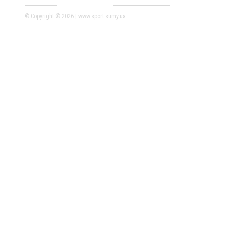
© Copyright © 2026 | www.sport.sumy.ua