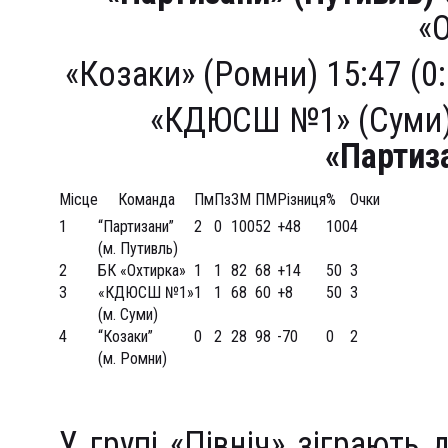
«
«Козаки» (Ромни) 15:47 (0:1
«КДЮСШ №1» (Суми) 17
«Партиз
Місце
Команда
Пм
Пз
ЗМ
ПМ
Різниця
%
Очки
1
“Партизани”
2
0
100
52
+48
100
4
(м. Путивль)
2
БК «Охтирка»
1
1
82
68
+14
50
3
3
«КДЮСШ №1»
1
1
68
60
+8
50
3
(м. Суми)
4
“Козаки”
0
2
28
98
-70
0
2
(м. Ромни)
У групі «Північ» зіграють