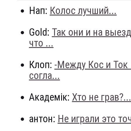
Нап:
Колос лучший...
Gold:
Так они и на выез
что ...
Клоп:
-Между Кос и Ток
согла...
Академік:
Хто не грав?..
антон:
Не играли это точн