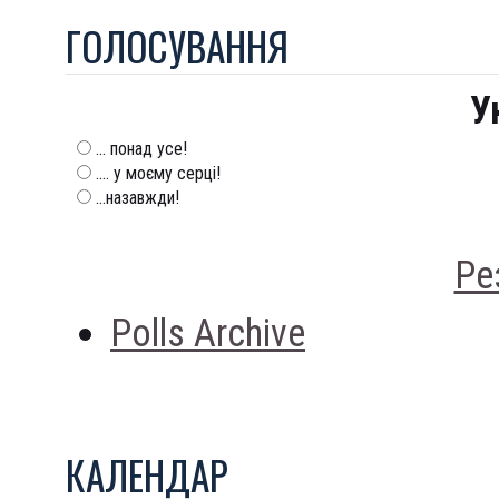
ГОЛОСУВАННЯ
У
... понад усе!
.... у моєму серці!
...назавжди!
Ре
Polls Archive
КАЛЕНДАР