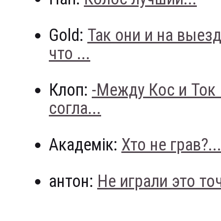
Gold:
Так они и на выез
что ...
Клоп:
-Между Кос и Ток
согла...
Академік:
Хто не грав?..
антон:
Не играли это точн