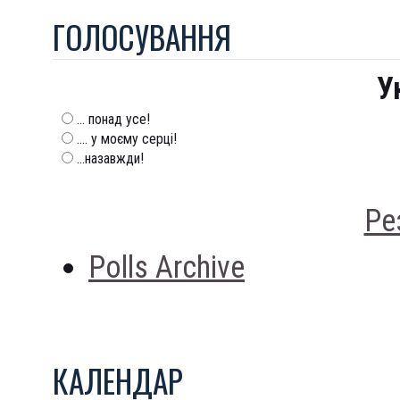
ГОЛОСУВАННЯ
У
... понад усе!
.... у моєму серці!
...назавжди!
Ре
Polls Archive
КАЛЕНДАР