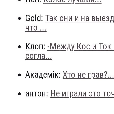
Gold:
Так они и на выез
что ...
Клоп:
-Между Кос и Ток
согла...
Академік:
Хто не грав?..
антон:
Не играли это точн