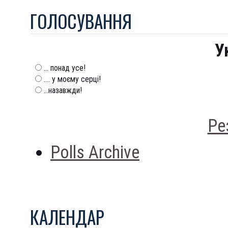
ГОЛОСУВАННЯ
У
... понад усе!
.... у моєму серці!
...назавжди!
Ре
Polls Archive
КАЛЕНДАР