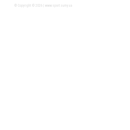
© Copyright © 2026 | www.sport.sumy.ua