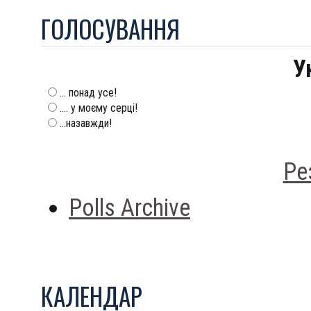
ГОЛОСУВАННЯ
У
... понад усе!
.... у моєму серці!
...назавжди!
Ре
Polls Archive
КАЛЕНДАР