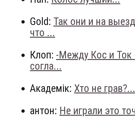
Gold:
Так они и на выез
что ...
Клоп:
-Между Кос и Ток
согла...
Академік:
Хто не грав?..
антон:
Не играли это точн