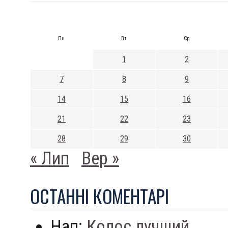
Пн
Вт
Ср
1
2
7
8
9
14
15
16
21
22
23
28
29
30
« Лип
Вер »
ОСТАННI КОМЕНТАРI
Нап:
Колос лучший...