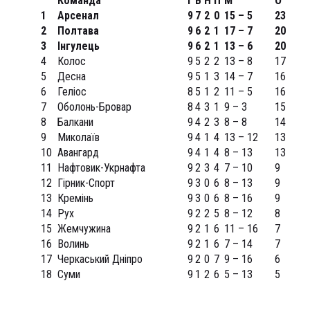
Команда
І
В
Н
П
М
О
1
Арсенал
9
7
2
0
15 – 5
23
2
Полтава
9
6
2
1
17 – 7
20
3
Інгулець
9
6
2
1
13 – 6
20
4
Колос
9
5
2
2
13 – 8
17
5
Десна
9
5
1
3
14 – 7
16
6
Геліос
8
5
1
2
11 – 5
16
7
Оболонь-Бровар
8
4
3
1
9 – 3
15
8
Балкани
9
4
2
3
8 – 8
14
9
Миколаїв
9
4
1
4
13 – 12
13
10
Авангард
9
4
1
4
8 – 13
13
11
Нафтовик-Укрнафта
9
2
3
4
7 – 10
9
12
Гірник-Спорт
9
3
0
6
8 – 13
9
13
Кремінь
9
3
0
6
8 – 16
9
14
Рух
9
2
2
5
8 – 12
8
15
Жемчужина
9
2
1
6
11 – 16
7
16
Волинь
9
2
1
6
7 – 14
7
17
Черкаський Дніпро
9
2
0
7
9 – 16
6
18
Суми
9
1
2
6
5 – 13
5