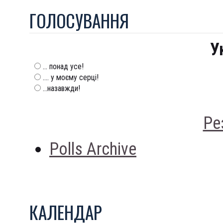
ГОЛОСУВАННЯ
У
... понад усе!
.... у моєму серці!
...назавжди!
Ре
Polls Archive
КАЛЕНДАР