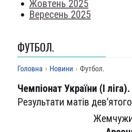
Жовтень 2025
Вересень 2025
ФУТБОЛ.
Головна
›
Новини
›
Футбол.
Чемп
і
онат
України (І ліга).
Результати матів дев’ятого
Жемчужи