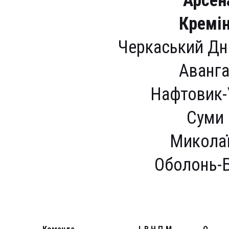
Арсен
Кремі
Черкаський Дні
Аванга
Нафтовик-
Суми 
Миколаї
Оболонь-Б