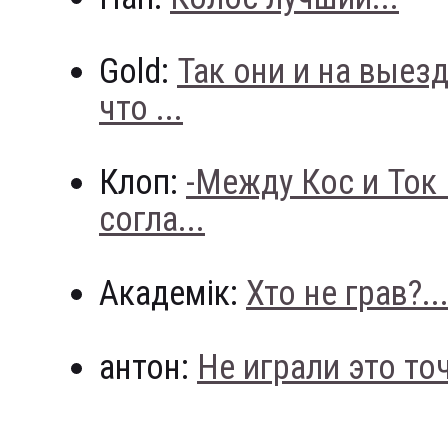
Gold:
Так они и на выез
что ...
Клоп:
-Между Кос и Ток
согла...
Академік:
Хто не грав?..
антон:
Не играли это точн