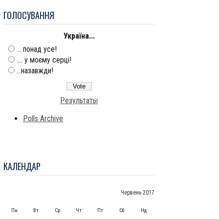
ГОЛОСУВАННЯ
Україна...
... понад усе!
.... у моєму серці!
...назавжди!
Результаты
Polls Archive
КАЛЕНДАР
Червень 2017
Пн
Вт
Ср
Чт
Пт
Сб
Нд