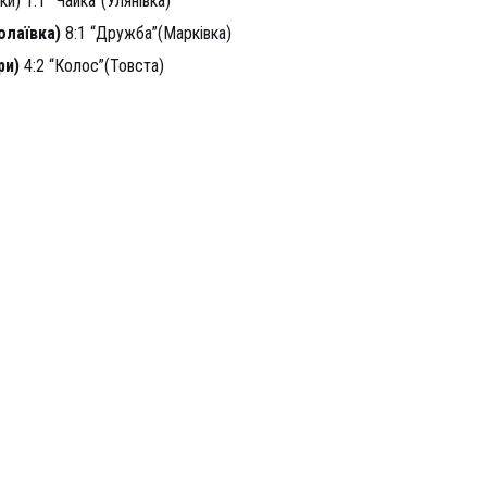
ки) 1:1 “Чайка”(Улянівка)
колаївка)
8:1 “Дружба”(Марківка)
ри)
4:2 “Колос”(Товста)