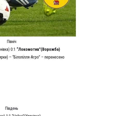
Північ
нівка) 0:1
“Локомотив”(Ворожба)
ирки) – “Білопілля-Агро” – перенесено
Південь