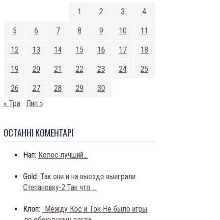
1
2
3
4
5
6
7
8
9
10
11
12
13
14
15
16
17
18
19
20
21
22
23
24
25
26
27
28
29
30
« Тра
Лип »
ОСТАННI КОМЕНТАРI
Нап:
Колос лучший...
Gold:
Так они и на выезде выиграли
Степановку-2.Так что ...
Клоп:
-Между Кос и Ток Не было игры
,по обоюдному согла...