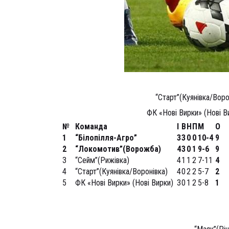
“Старт”(Куянівка/Воро
ФК «Нові Вирки» (Нові В
№
Команда
І
В
Н
П
М
О
1
“Білопілля-Агро”
3
3
0
0
10-4
9
2
“Локомотив”(Ворожба)
4
3
0
1
9-6
9
3
“Сейм”(Рижівка)
4
1
1
2
7-11
4
4
“Старт”(Куянівка/Воронівка)
4
0
2
2
5-7
2
5
ФК «Нові Вирки» (Нові Вирки)
3
0
1
2
5-8
1