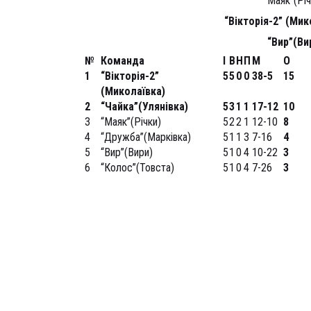
“Маяк”(Річ
“Вікторія-2” (Ми
“Вир”(Ви
№
Команда
І
В
Н
П
М
О
1
“Вікторія-2”
5
5
0
0
38-5
15
(Миколаївка)
2
“Чайка”(Улянівка)
5
3
1
1
17-12
10
3
“Маяк”(Річки)
5
2
2
1
12-10
8
4
“Дружба”(Марківка)
5
1
1
3
7-16
4
5
“Вир”(Вири)
5
1
0
4
10-22
3
6
“Колос”(Товста)
5
1
0
4
7-26
3