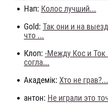
Нап:
Колос лучший...
Gold:
Так они и на выез
что ...
Клоп:
-Между Кос и Ток
согла...
Академік:
Хто не грав?..
антон:
Не играли это точн