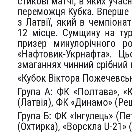
стикові матчі, в яких учас
переможця Кубка. Вперше в
з Латвії, який в чемпіонат
12 місце. Сумщину на ту
призер минулорічного р
«Нафтовик-Укрнафта». Ць
змаганнях чинний срібний
«Кубок Віктора Пожечевсь
Група А: ФК «Полтава», «
(Латвія), ФК «Динамо» (Ре
Група Б: ФК «Інгулець» (П
(Охтирка), «Ворскла U-21» 