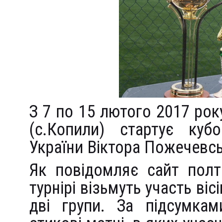
З 7 по 15 лютого 2017 рок
(с.Копили) стартує куб
України Віктора Пожечевс
Як повідомляє сайт полт
турнірі візьмуть участь віс
дві групи. За підсумкам