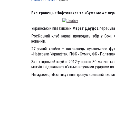
Головна
›
Новини
›
Футбол.
Екс-гравець «Нафтовика» та «Сум» може пере
Український півзахисник
Марат Даудов
перебуває
Російський клуб наразі проводить збір у Сочі.
новачків.
27-річний хавбек – вихованець луганського фут
«Нафтовик-Укрнафта», ПФК «Суми», ФК «Полтава», 
За охтирський клуб в 2012-у провів 30 матчів та 
матчів і відзначився п’ятьма влучними ударами по
Нагадаємо, «Балтику» нині тренує колишній наст