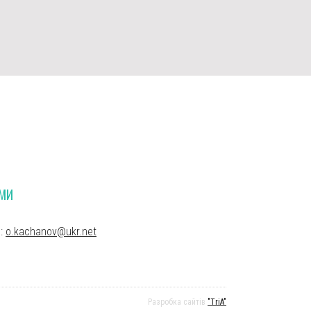
УМИ
l:
o.kachanov@ukr.net
Разробка сайтiв
"TriA"