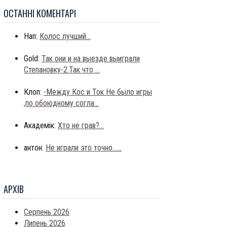
ОСТАННI КОМЕНТАРI
Нап:
Колос лучший...
Gold:
Так они и на выезде выиграли
Степановку-2.Так что ...
Клоп:
-Между Кос и Ток Не было игры
,по обоюдному согла...
Академік:
Хто не грав?...
антон:
Не играли это точно......
АРХIВ
Серпень 2026
Липень 2026