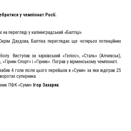
братися у чемпіонат Росії.
 на перегляді у калінінградський «Балтіці».
 Окрім Даудова, Балтіка переглядає ще чотирьох потенційних
болу. Виступав за харківський «Геліос», «Сталь» (Алчевськ),
«Гірник-Спорт» і «Гірник». Пограв у вірменському чемпіонаті.
забив 4 голи після цього перейшов в «Суми» за яки відіграв 25
 воротах суперника.
авник ПФК «Суми»
Ігор Захаряк
.