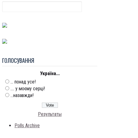
ГОЛОСУВАННЯ
Україна...
... понад усе!
.... у моєму серці!
...назавжди!
Результаты
Polls Archive