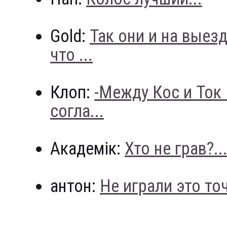
Gold:
Так они и на выез
что ...
Клоп:
-Между Кос и Ток
согла...
Академік:
Хто не грав?..
антон:
Не играли это точн