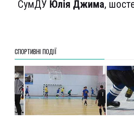
СумДУ
Юлія Джима
, шост
СПОРТИВНI ПОДІЇ