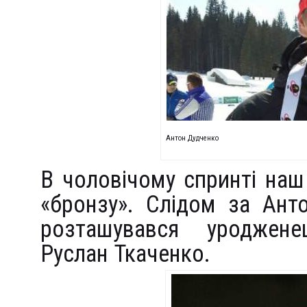
Антон Дудченко
В чоловічому спринті на
«бронзу». Слідом за Ант
розташувався уроджене
Руслан Ткаченко.