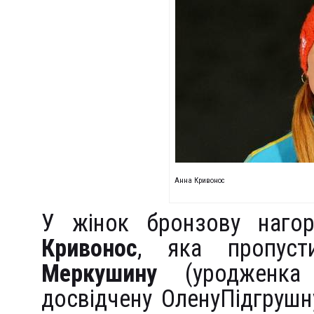
Анна Кривонос
У жінок бронзову нагор
Кривонос
, яка пропус
Меркушину
(уродженка 
досвідчену ОленуПідгрушн