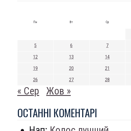
Пн
Вт
Ср
5
6
7
12
13
14
19
20
21
26
27
28
« Сер
Жов »
ОСТАННI КОМЕНТАРI
Нап:
Колос лучший...