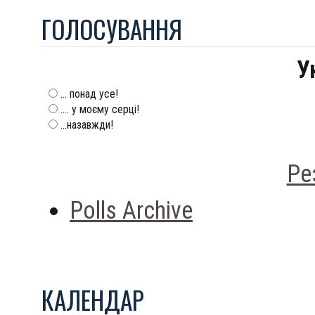
ГОЛОСУВАННЯ
У
... понад усе!
.... у моєму серці!
...назавжди!
Ре
Polls Archive
КАЛЕНДАР