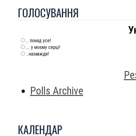
ГОЛОСУВАННЯ
У
... понад усе!
.... у моєму серці!
...назавжди!
Ре
Polls Archive
КАЛЕНДАР