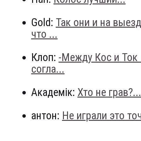
Gold:
Так они и на выез
что ...
Клоп:
-Между Кос и Ток
согла...
Академік:
Хто не грав?..
антон:
Не играли это точн