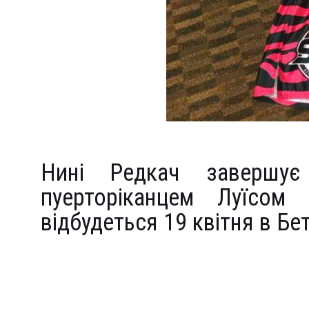
Нині Редкач завершує
пуерторіканцем Луїсом
відбудеться 19 квітня в Бе