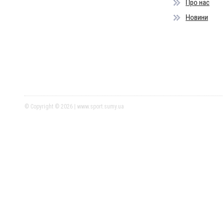
Про нас
Новини
© Copyright © 2026 | www.sport.sumy.ua