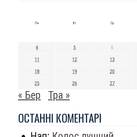
Пн
Вт
Ср
4
5
6
11
12
13
18
19
20
25
26
27
« Бер
Тра »
ОСТАННI КОМЕНТАРI
Нап:
Колос лучший...