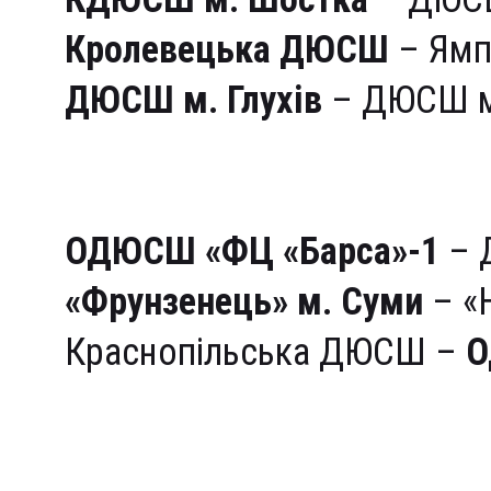
Кролевецька ДЮСШ
– Ямп
ДЮСШ м. Глухів
– ДЮСШ м.
Група «Б» (південь)
ОДЮСШ «ФЦ «Барса»-1
– 
«Фрунзенець» м. Суми
– «Н
Краснопільська ДЮСШ –
О