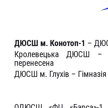
2000 рік народження
Група «А» (північ)
ДЮСШ м. Конотоп-1
– ДЮС
Кролевецька ДЮСШ –
перенесена
ДЮСШ м. Глухів – Гімназія
Група «Б» (південь)
ОДЮСШ «ФЦ «Барса»-1