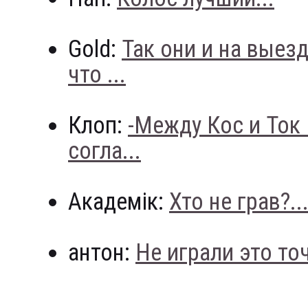
Gold:
Так они и на выез
что ...
Клоп:
-Между Кос и Ток
согла...
Академік:
Хто не грав?..
антон:
Не играли это точн