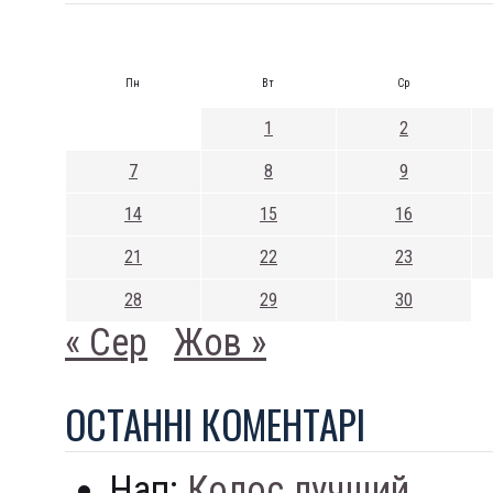
Пн
Вт
Ср
1
2
7
8
9
14
15
16
21
22
23
28
29
30
« Сер
Жов »
ОСТАННI КОМЕНТАРI
Нап:
Колос лучший...