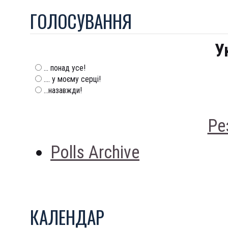
ГОЛОСУВАННЯ
У
... понад усе!
.... у моєму серці!
...назавжди!
Ре
Polls Archive
КАЛЕНДАР