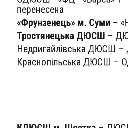
перенесена
«Фрунзенець» м. Суми
– «Н
Тростянецька ДЮСШ
– ДЮ
Недригайлівська ДЮСШ – 
Краснопільська ДЮСШ – О
2002 рік народження
Група «А» (північ)
КДЮСШ м. Шостка
– ДЮСШ