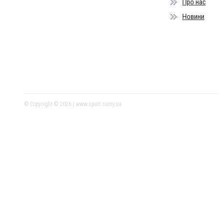
Про нас
Новини
© Copyright © 2026 | www.sport.sumy.ua