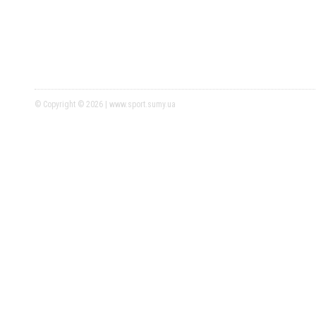
© Copyright © 2026 | www.sport.sumy.ua