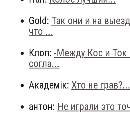
Gold:
Так они и на выез
что ...
Клоп:
-Между Кос и Ток
согла...
Академік:
Хто не грав?..
антон:
Не играли это точн