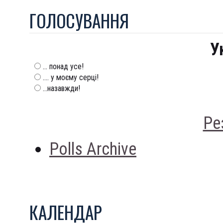
ГОЛОСУВАННЯ
У
... понад усе!
.... у моєму серці!
...назавжди!
Ре
Polls Archive
КАЛЕНДАР