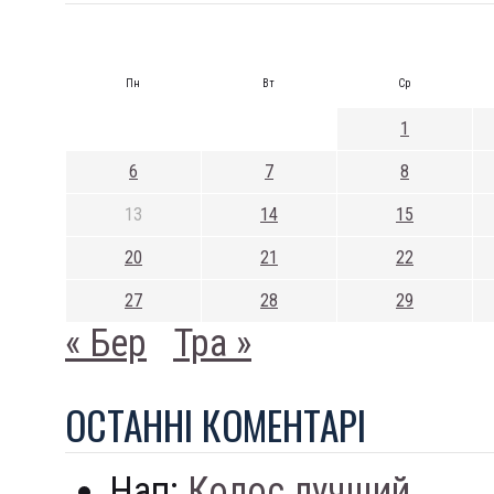
Пн
Вт
Ср
1
6
7
8
13
14
15
20
21
22
27
28
29
« Бер
Тра »
ОСТАННI КОМЕНТАРI
Нап:
Колос лучший...