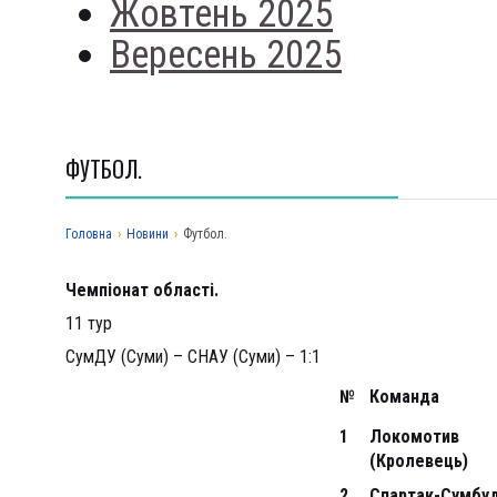
Жовтень 2025
Вересень 2025
ФУТБОЛ.
Головна
›
Новини
›
Футбол.
Ч
емпіонат області.
11 тур
СумДУ (Суми) – СНАУ (Суми) – 1:1
№
Команда
1
Локомотив
(Кролевець)
2
Спартак-Сумбу