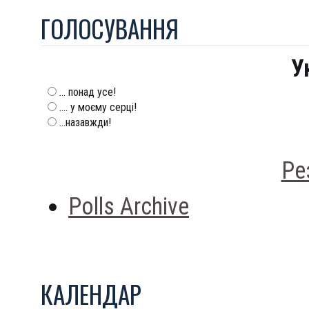
ГОЛОСУВАННЯ
У
... понад усе!
.... у моєму серці!
...назавжди!
Ре
Polls Archive
КАЛЕНДАР