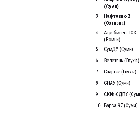
(Суми)
3
Нафтовик-2
(Охтирка)
4
Агробізнес ТСК
(Ромни)
5
СумДУ (Суми)
6
Велетень (Глухів)
7
Спартак (Глухів)
8
СНАУ (Суми)
9
СКІФ-СДПУ (Сум
10
Барса-97 (Суми)