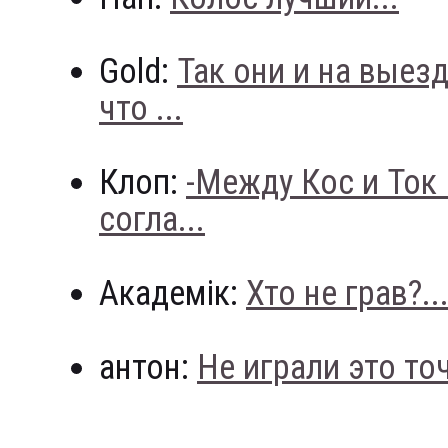
Gold:
Так они и на выез
что ...
Клоп:
-Между Кос и Ток
согла...
Академік:
Хто не грав?..
антон:
Не играли это точн