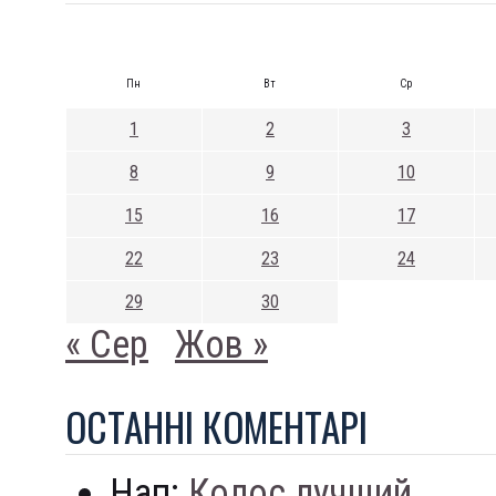
Пн
Вт
Ср
1
2
3
8
9
10
15
16
17
22
23
24
29
30
« Сер
Жов »
ОСТАННI КОМЕНТАРI
Нап:
Колос лучший...