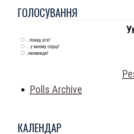
ГОЛОСУВАННЯ
У
... понад усе!
.... у моєму серці!
...назавжди!
Ре
Polls Archive
КАЛЕНДАР