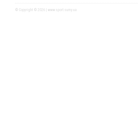
© Copyright © 2026 | www.sport.sumy.ua