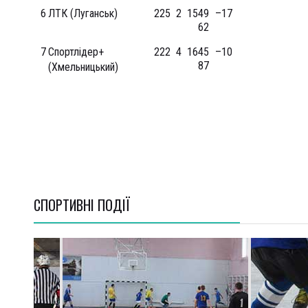
6
ЛТК (Луганськ)
22
5
2
15
49 –
17
62
7
Спортлідер+
22
2
4
16
45 –
10
87
(Хмельницький)
СПОРТИВНI ПОДІЇ