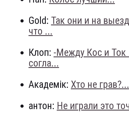
Gold:
Так они и на выез
что ...
Клоп:
-Между Кос и Ток
согла...
Академік:
Хто не грав?..
антон:
Не играли это точн