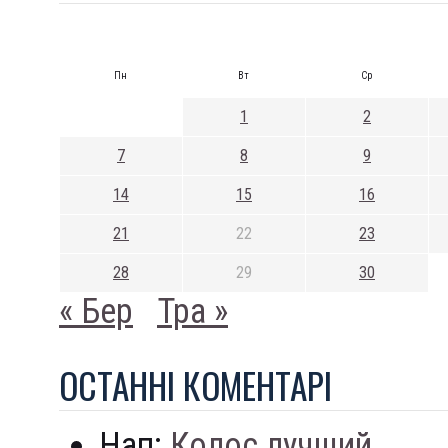
Пн
Вт
Ср
1
2
7
8
9
14
15
16
21
22
23
28
29
30
« Бер
Тра »
ОСТАННI КОМЕНТАРI
Нап:
Колос лучший...