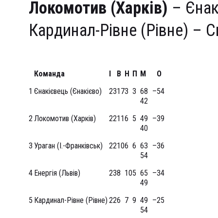
Локомотив
(Харк
ів
)
– Єнак
Кардинал-Рівне (Рівне) – 
Команда
І
В
Н
П
М
О
1
Єнакієвець (Єнакієво)
23
17
3
3
68 –
54
42
2
Локомотив (Харків)
22
11
6
5
49 –
39
40
3
Ураган (І.-Франківськ)
22
10
6
6
63 –
36
54
4
Енергія (Львів)
23
8
10
5
65 –
34
49
5
Кардинал-Рівне (Рівне)
22
6
7
9
49 –
25
54