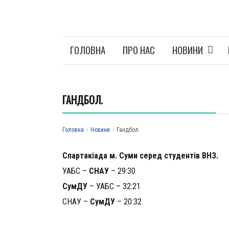
ГОЛОВНА
ПРО НАС
НОВИНИ
ГАНДБОЛ.
Головна
›
Новини
›
Гандбол.
Спартакіад
а м
. Сум
и серед студентів
ВНЗ.
УАБС –
СНАУ
– 29:30
СумДУ
– УАБС – 32:21
СНАУ –
СумДУ
– 20:32.