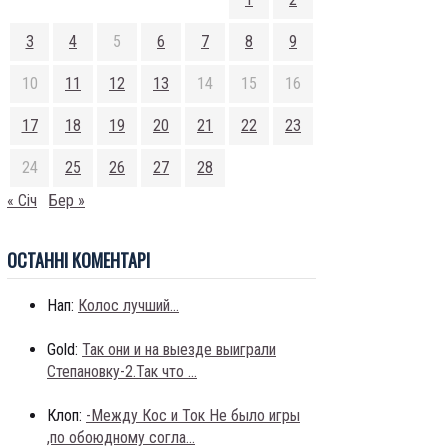
3
4
5
6
7
8
9
10
11
12
13
14
15
16
17
18
19
20
21
22
23
24
25
26
27
28
« Січ
Бер »
ОСТАННI КОМЕНТАРI
Нап:
Колос лучший...
Gold:
Так они и на выезде выиграли
Степановку-2.Так что ...
Клоп:
-Между Кос и Ток Не было игры
,по обоюдному согла...