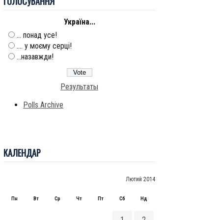
ГОЛОСУВАННЯ
Україна...
... понад усе!
.... у моєму серці!
...назавжди!
Результаты
Polls Archive
КАЛЕНДАР
Лютий 2014
Пн
Вт
Ср
Чт
Пт
Сб
Нд
1
2