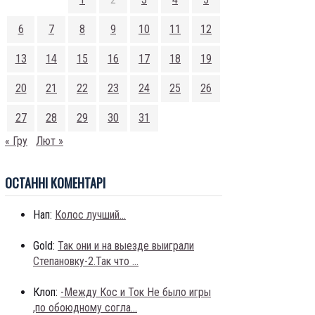
6
7
8
9
10
11
12
13
14
15
16
17
18
19
20
21
22
23
24
25
26
27
28
29
30
31
« Гру
Лют »
ОСТАННI КОМЕНТАРI
Нап:
Колос лучший...
Gold:
Так они и на выезде выиграли
Степановку-2.Так что ...
Клоп:
-Между Кос и Ток Не было игры
,по обоюдному согла...