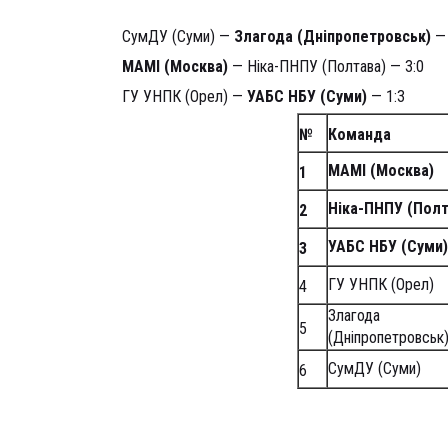
День п’ятий
СумДУ (Суми) —
Злагода (Дніпропетровськ)
— 
МАМІ (Москва)
— Ніка-ПНПУ (Полтава) — 3:0
ГУ УНПК (Орел) —
УАБС НБУ (Суми)
— 1:3
№
Команда
МАМІ (Москва)
1
Ніка-ПНПУ (Полт
2
УАБС НБУ (Суми)
3
ГУ УНПК (Орел)
4
Злагода
5
(Дніпропетровськ
СумДУ (Суми)
6