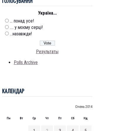
ГОЛОСУВАННЯ
Україна...
... понад усе!
.... у моєму серці!
...назавжди!
Результаты
Polls Archive
КАЛЕНДАР
Січень 2014
Пн
Вт
Ср
Чт
Пт
Сб
Нд
1
2
3
4
5