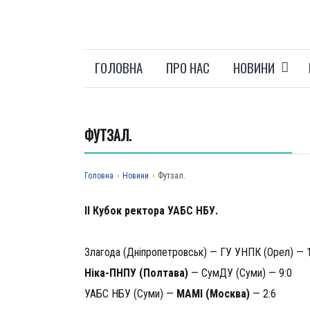
ГОЛОВНА
ПРО НАС
НОВИНИ
ФУТЗАЛ.
Головна
›
Новини
›
Футзал.
ІІ Кубок ректора УАБС НБУ.
День четвертий
Злагода (Дніпропетровськ) — ГУ УНПК (Орел) — 1
Ніка-ПНПУ (Полтава)
— СумДУ (Суми) — 9:0
УАБС НБУ (Суми) —
МАМІ (Москва)
— 2:6