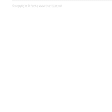
© Copyright © 2026 | www.sport.sumy.ua