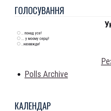
ГОЛОСУВАННЯ
У
... понад усе!
.... у моєму серці!
...назавжди!
Ре
Polls Archive
КАЛЕНДАР