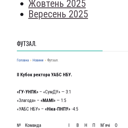
Жовтень 2025
Вересень 2025
ФУТЗАЛ.
Головна
›
Новини
›
Футзал.
ІІ Кубок ректора УАБС НБУ.
День другий
.
«ГУ-УНПК»
– «СумДУ» — 3:1
«Злагода» –
«МАМІ»
— 1:5
«УАБС НБУ» –
«Ніка-ПНПУ»
-4:5
№
Команда
І
В
Н
П
М`ячі
О