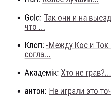
Gold:
Так они и на выез
что ...
Клоп:
-Между Кос и Ток
согла...
Академік:
Хто не грав?..
антон:
Не играли это точн