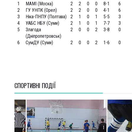
1
МАМІ (Моска)
2
2
0
0
8-1
6
2
ГУ УНПК (Орел)
2
2
0
0
4-1
6
3
Ніка-ПНПУ (Полтава)
2
1
0
1
5-5
3
4
УАБС НБУ (Суми)
2
1
0
1
7-7
3
5
Злагода
2
0
0
2
3-8
0
(Дніпропетровськ)
6
СумДУ (Суми)
2
0
0
2
1-6
0
СПОРТИВНI ПОДІЇ