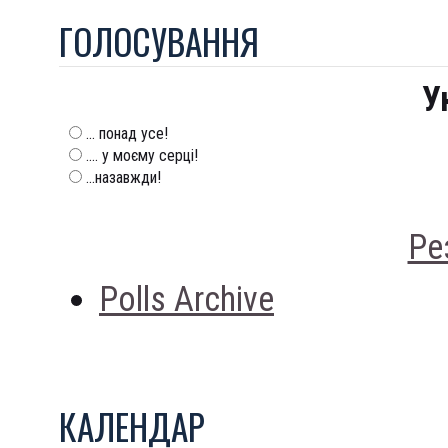
ГОЛОСУВАННЯ
У
... понад усе!
.... у моєму серці!
...назавжди!
Ре
Polls Archive
КАЛЕНДАР