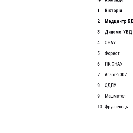
1
Вікторія
2
Медцентр Б
3
Динамо-УВД
4
СНАУ
5
Форест
6
ПК СНАУ
7
Азарт-2007
8
СДПУ
9
Машметал
10
Фрунзенець