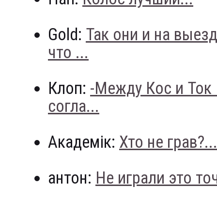
Gold:
Так они и на выез
что ...
Клоп:
-Между Кос и Ток
согла...
Академік:
Хто не грав?..
антон:
Не играли это точн