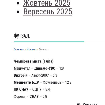
Жовтень 2025
Вересень 2025
ФУТЗАЛ.
Главная
›
Новини
›
Футзал.
Чемпіонат міста (І ліга)
.
Машметал –
Динамо-УВС
– 1:8
Вікторія
– Азарт-2007 – 5:3
Медцентр БДР
– Фрунзенець – 12:2
ПК СНАУ
– СДПУ – 8:4
Форест –
СНАУ
– 6:8
№
Команда