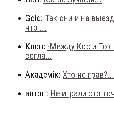
Gold:
Так они и на выез
что ...
Клоп:
-Между Кос и Ток
согла...
Академік:
Хто не грав?..
антон:
Не играли это точн