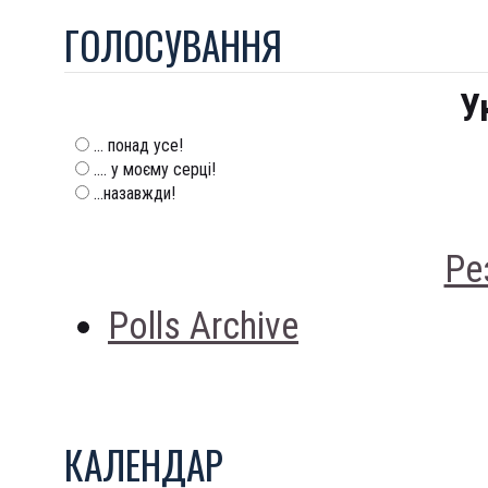
ГОЛОСУВАННЯ
У
... понад усе!
.... у моєму серці!
...назавжди!
Ре
Polls Archive
КАЛЕНДАР