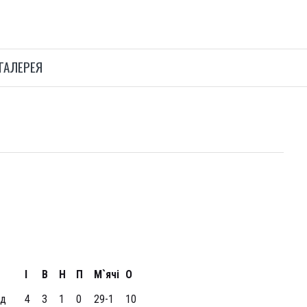
ГАЛЕРЕЯ
І
В
Н
П
М`ячі
О
уд
4
3
1
0
29-1
10