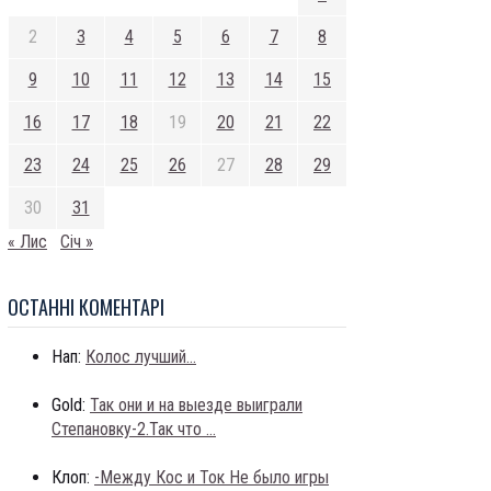
2
3
4
5
6
7
8
9
10
11
12
13
14
15
16
17
18
19
20
21
22
23
24
25
26
27
28
29
30
31
« Лис
Січ »
ОСТАННI КОМЕНТАРI
Нап:
Колос лучший...
Gold:
Так они и на выезде выиграли
Степановку-2.Так что ...
Клоп:
-Между Кос и Ток Не было игры