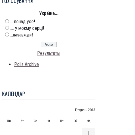
ГОЛОСУВАННЯ
Україна...
... понад усе!
.... у моєму серці!
...назавжди!
Результаты
Polls Archive
КАЛЕНДАР
Грудень 2013
Пн
Вт
Ср
Чт
Пт
Сб
Нд
1