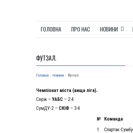
ГОЛОВНА
ПРО НАС
НОВИНИ
ФУТЗАЛ.
Головна
›
Новини
›
Футзал.
Чемпіонат міста (вища ліга).
Серж –
УАБС
– 2:4
СумДУ-2 –
СКІФ
– 3:4
№
Команда
1
Спартак-Сумб