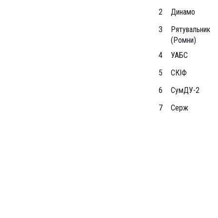
2
Динамо
3
Рятувальник
(Ромни)
4
УАБС
5
СКІФ
6
СумДУ-2
7
Серж