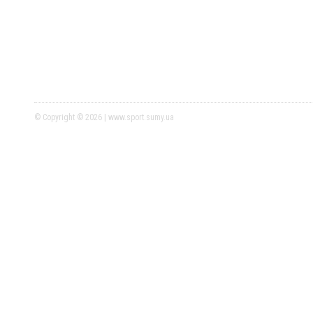
© Copyright © 2026 | www.sport.sumy.ua