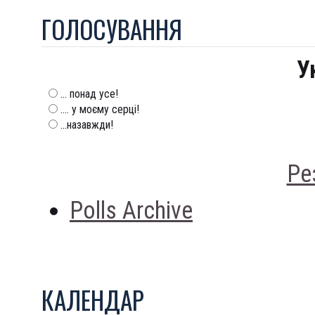
ГОЛОСУВАННЯ
У
... понад усе!
.... у моєму серці!
...назавжди!
Ре
Polls Archive
КАЛЕНДАР