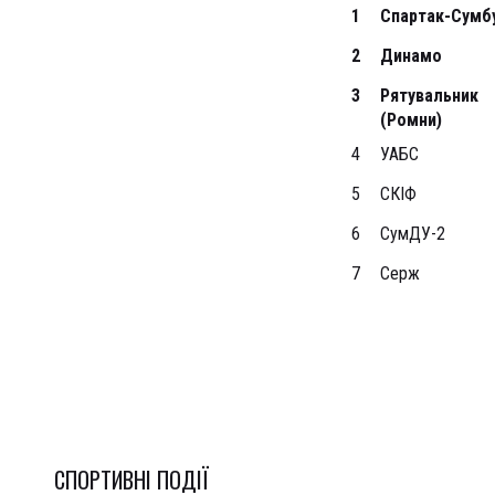
1
Спартак-Сумб
2
Динамо
3
Рятувальник
(Ромни)
4
УАБС
5
СКІФ
6
СумДУ-2
7
Серж
СПОРТИВНI ПОДІЇ