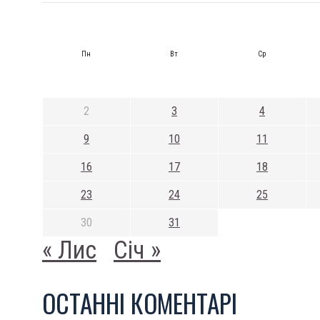
Пн
Вт
Ср
2
3
4
9
10
11
16
17
18
23
24
25
30
31
« Лис
Січ »
ОСТАННI КОМЕНТАРI