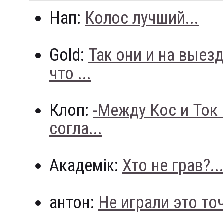
Нап:
Колос лучший...
Gold:
Так они и на выез
что ...
Клоп:
-Между Кос и Ток
согла...
Академік:
Хто не грав?..
антон:
Не играли это точн