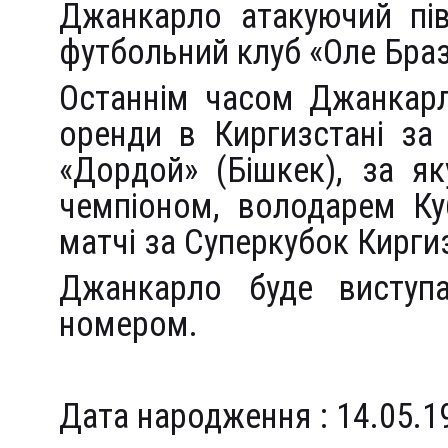
Джанкарло атакуючий пів
футбольний клуб «Оле Бразі
Останнім часом Джанкарл
оренди в Киргизстані за
«Дордой» (Бішкек), за як
чемпіоном, володарем Куб
матчі за Суперкубок Кирги
Джанкарло буде виступ
номером.
Джанкарло Ізраель Преві
Дата народження : 14.05.1