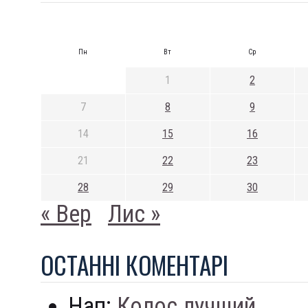
Пн
Вт
Ср
1
2
7
8
9
14
15
16
21
22
23
28
29
30
« Вер
Лис »
ОСТАННI КОМЕНТАРI
Нап:
Колос лучший...