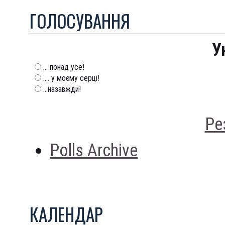
ГОЛОСУВАННЯ
У
... понад усе!
.... у моєму серці!
...назавжди!
Ре
Polls Archive
КАЛЕНДАР