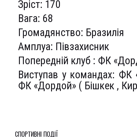
Зріст: 170
Вага: 68
Громадянство: Бразилія
Амплуа: Півзахисник
Попередній клуб : ФК «Дорд
Виступав у командах: ФК «
ФК «Дордой» ( Бішкек , Кир
СПОРТИВНI ПОДІЇ