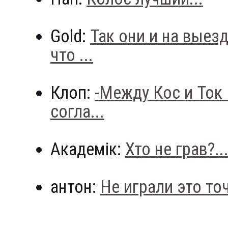
Gold:
Так они и на выез
что ...
Клоп:
-Между Кос и Ток
согла...
Академік:
Хто не грав?..
антон:
Не играли это точн