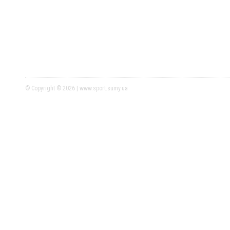
© Copyright © 2026 | www.sport.sumy.ua