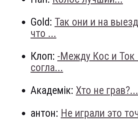
Gold:
Так они и на выез
что ...
Клоп:
-Между Кос и Ток
согла...
Академік:
Хто не грав?..
антон:
Не играли это точн