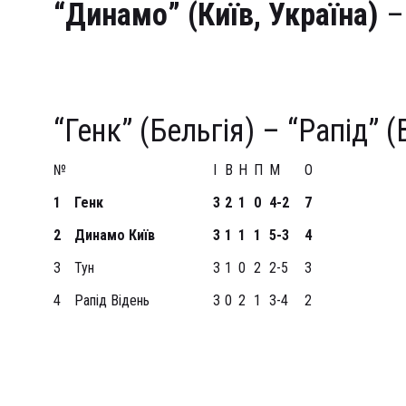
“Динамо” (Київ, Україна)
– 
Голи: 1:0 – Ярмоленко (35
(78)
“Генк” (Бельгія) – “Рапід” (
№
І
В
Н
П
М
О
1
Генк
3
2
1
0
4-2
7
2
Динамо Київ
3
1
1
1
5-3
4
3
Тун
3
1
0
2
2-5
3
4
Рапід Відень
3
0
2
1
3-4
2