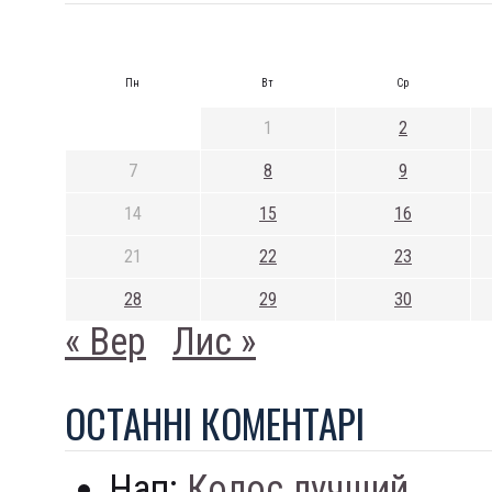
Пн
Вт
Ср
1
2
7
8
9
14
15
16
21
22
23
28
29
30
« Вер
Лис »
ОСТАННI КОМЕНТАРI
Нап:
Колос лучший...