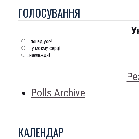
ГОЛОСУВАННЯ
У
... понад усе!
.... у моєму серці!
...назавжди!
Ре
Polls Archive
КАЛЕНДАР