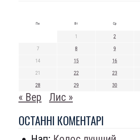
Пн
Вт
Ср
1
2
7
8
9
14
15
16
21
22
23
28
29
30
« Вер
Лис »
ОСТАННI КОМЕНТАРI
Нап:
Колос лучший...