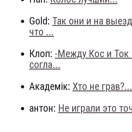
Gold:
Так они и на выез
что ...
Клоп:
-Между Кос и Ток
согла...
Академік:
Хто не грав?..
антон:
Не играли это точн