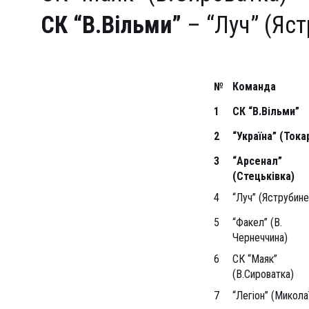
СК “В.Вільми”
– “Луч” (Яст
№
Команда
1
СК “В.Вільми”
2
“Україна” (Токар
3
“Арсенал”
(Стецьківка)
4
“Луч” (Яструбине
5
“Факел” (В.
Чернеччина)
6
СК “Маяк”
(В.Сироватка)
7
“Легіон” (Микола