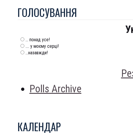
ГОЛОСУВАННЯ
У
... понад усе!
.... у моєму серці!
...назавжди!
Ре
Polls Archive
КАЛЕНДАР