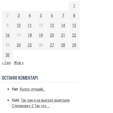
1
2
3
4
5
6
7
8
9
10
11
12
13
14
15
16
17
18
19
20
21
22
23
24
25
26
27
28
29
30
« Сер
Жов »
ОСТАННI КОМЕНТАРI
Нап:
Колос лучший...
Gold:
Так они и на выезде выиграли
Степановку-2.Так что ...