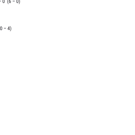
 0 (6 – 0)
0 – 4)
 – 15 оч., 3. «Альта» – 14 оч., 4. «Колос» – 12 оч., 5. Зб.