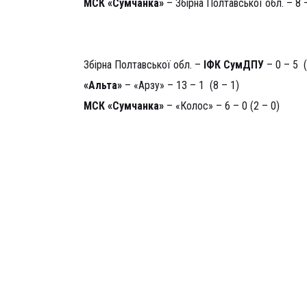
МСК «Сумчанка»
– Збірна Полтавської обл. – 8 –
10 вересня
Збірна Полтавської обл. –
ІФК СумДПУ
– 0 – 5 (
«Альта»
– «Арзу» – 13 – 1 (8 – 1)
МСК «Сумчанка»
– «Колос» – 6 – 0 (2 – 0)
Турнірне положення команд:
1. МСК «Сумчанка» – 20 очок, 2. ІФК СумДПУ
Полтавської обл. – 8 оч., «Арзу» – 5 оч.