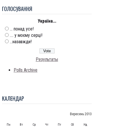
ГОЛОСУВАННЯ
Україна...
... понад усе!
.... у моєму серці!
...назавжди!
Результаты
Polls Archive
КАЛЕНДАР
Вересень 2013
Пн
Вт
Ср
Чт
Пт
Сб
Нд