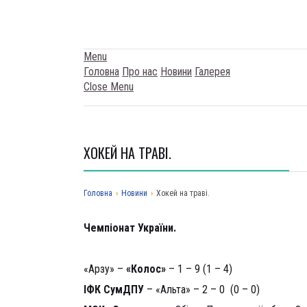
Menu
Головна
Про нас
Новини
Галерея
Close Menu
ХОКЕЙ НА ТРАВІ.
Головна
›
Новини
›
Хокей на траві.
Чемпіонат України.
9 вересня
«Арзу» –
«Колос»
– 1 – 9 (1 – 4)
IФК СумДПУ
– «Альта» – 2 – 0 (0 – 0)