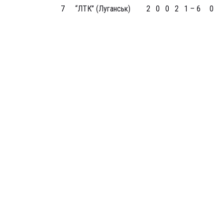
7
“ЛТК” (Луганськ)
2
0
0
2
1 – 6
0