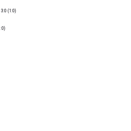
3:0 (1:0)
(29), 3:0 – Д. Бондар (37)
:0)