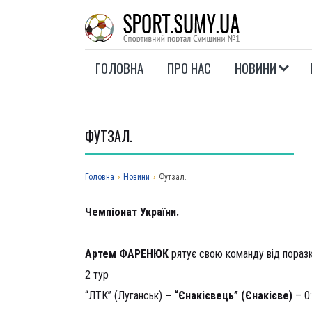
ГОЛОВНА
ПРО НАС
НОВИНИ
ФУТЗАЛ.
Головна
›
Новини
›
Футзал.
Чемпіонат України.
“Єнакієвець” одноосібно очолив турнірну табли
Артем ФАРЕНЮК
рятує свою команду від поразк
2 тур
“ЛТК” (Луганськ)
–
“Єнакієвець” (Єнакієве)
– 0: