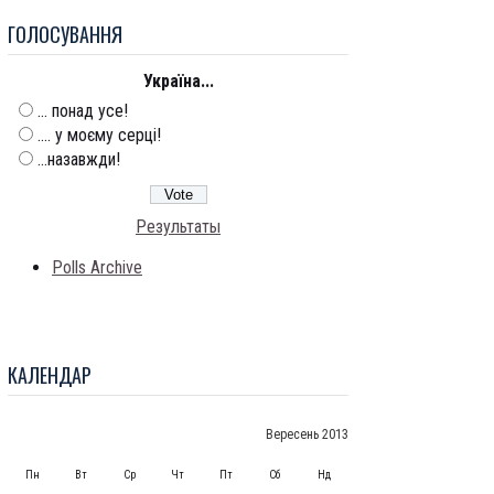
ГОЛОСУВАННЯ
Україна...
... понад усе!
.... у моєму серці!
...назавжди!
Результаты
Polls Archive
КАЛЕНДАР
Вересень 2013
Пн
Вт
Ср
Чт
Пт
Сб
Нд