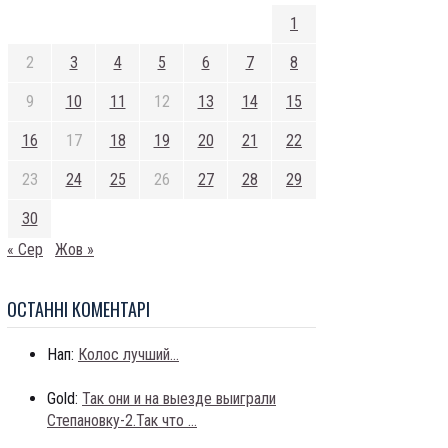
1
2
3
4
5
6
7
8
9
10
11
12
13
14
15
16
17
18
19
20
21
22
23
24
25
26
27
28
29
30
« Сер
Жов »
ОСТАННI КОМЕНТАРI
Нап:
Колос лучший...
Gold:
Так они и на выезде выиграли
Степановку-2.Так что ...