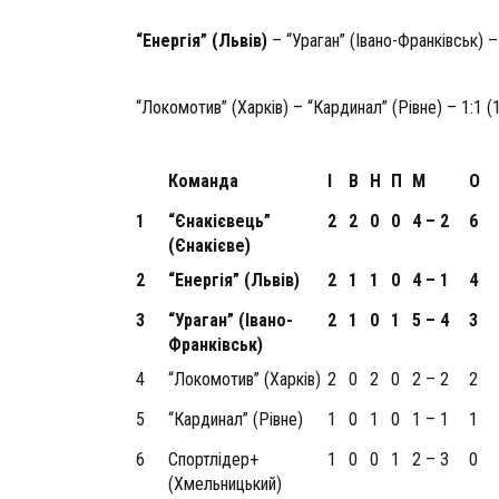
Гол: 0:1 – Рось (29)
“Енергія” (Львів)
– “Ураган” (Івано-Франківськ) – 
Голи: 1:0 – Овсянніков (17), 2:0 – Мих. Грицина 
“Локомотив” (Харків) – “Кардинал” (Рівне) – 1:1 (1
Голи: 1:0 – Ситник (14 аг), 1:1 – Фаренюк (32)
Команда
І
В
Н
П
М
О
1
“Єнакієвець”
2
2
0
0
4 – 2
6
(Єнакієве)
2
“Енергія” (Львів)
2
1
1
0
4 – 1
4
3
“Ураган” (Івано-
2
1
0
1
5 – 4
3
Франківськ)
4
“Локомотив” (Харків)
2
0
2
0
2 – 2
2
5
“Кардинал” (Рівне)
1
0
1
0
1 – 1
1
6
Спортлідер+
1
0
0
1
2 – 3
0
(Хмельницький)