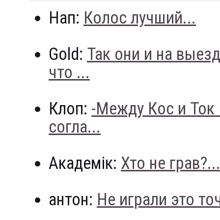
Нап:
Колос лучший...
Gold:
Так они и на выез
что ...
Клоп:
-Между Кос и Ток
согла...
Академік:
Хто не грав?..
антон:
Не играли это точн