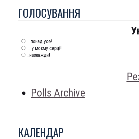
ГОЛОСУВАННЯ
У
... понад усе!
.... у моєму серці!
...назавжди!
Ре
Polls Archive
КАЛЕНДАР